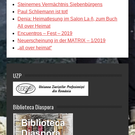
Steinernes Vermächtnis Siebenbürgens
Paul Schliemann ist tot!
Denia: Heimatlesung im Salon La ñ, zum Buch
All over Heimat
Encuentros – Fest – 2019
Neuerscheinung in der MATRIX – 1/2019
„all over heimat“
UZP
Biblioteca Diaspora