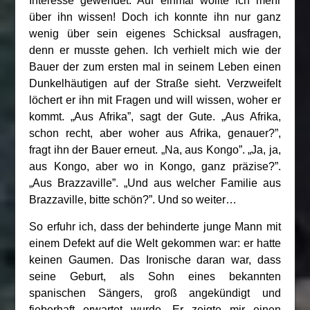
Interesse gewendet. Auf einmal wollte ich mehr
über ihn wissen! Doch ich konnte ihn nur ganz
wenig über sein eigenes Schicksal ausfragen,
denn er musste gehen. Ich verhielt mich wie der
Bauer der zum ersten mal in seinem Leben einen
Dunkelhäutigen auf der Straße sieht. Verzweifelt
löchert er ihn mit Fragen und will wissen, woher er
kommt. „Aus Afrika”, sagt der Gute. „Aus Afrika,
schon recht, aber woher aus Afrika, genauer?”,
fragt ihn der Bauer erneut. „Na, aus Kongo”. „Ja, ja,
aus Kongo, aber wo in Kongo, ganz präzise?”.
„Aus Brazzaville”. „Und aus welcher Familie aus
Brazzaville, bitte schön?”. Und so weiter…
So erfuhr ich, dass der behinderte junge Mann mit
einem Defekt auf die Welt gekommen war: er hatte
keinen Gaumen. Das Ironische daran war, dass
seine Geburt, als Sohn eines bekannten
spanischen Sängers, groß angekündigt und
fieberhaft erwartet wurde. Er zeigte mir einen