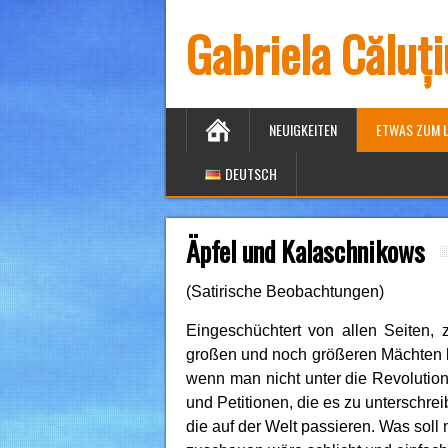
Gabriela Căluț
NEUIGKEITEN
ETWAS ZUM 
DEUTSCH
Äpfel und Kalaschnikows
(Satirische Beobachtungen)
Eingeschüchtert von allen Seiten
großen und noch größeren Mächten b
wenn man nicht unter die Revolutionä
und Petitionen, die es zu unterschre
die auf der Welt passieren. Was sol