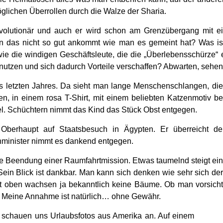
lichen Überrollen durch die Walze der Sharia.
Revolutionär und auch er wird schon am Grenzübergang mit ei
das nicht so gut ankommt wie man es gemeint hat? Was ist
e die windigen Geschäftsleute, die die „Überlebensschürze“ 
nutzen und sich dadurch Vorteile verschaffen? Abwarten, seh
es letzten Jahres. Da sieht man lange Menschenschlangen, di
, in einem rosa T-Shirt, mit einem beliebten Katzenmotiv bedr
Apfel. Schüchtern nimmt das Kind das Stück Obst entgegen.
Oberhaupt auf Staatsbesuch in Ägypten. Er überreicht d
minister nimmt es dankend entgegen.
ckte Beendung einer Raumfahrtmission. Etwas taumelnd steigt 
Sein Blick ist dankbar. Man kann sich denken wie sehr sich de
rt oben wachsen ja bekanntlich keine Bäume. Ob man vorsicht
´s. Meine Annahme ist natürlich… ohne Gewähr.
schauen uns Urlaubsfotos aus Amerika an. Auf einem