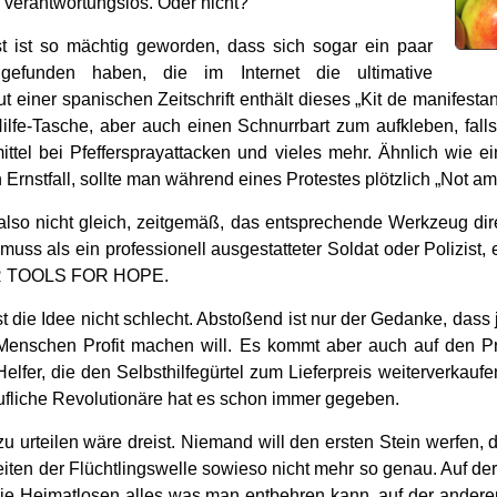
 verantwortungslos. Oder nicht?
t ist so mächtig geworden, dass sich sogar ein paar
ngefunden haben, die im Internet die ultimative
t einer spanischen Zeitschrift enthält dieses „Kit de manifestant
lfe-Tasche, aber auch einen Schnurrbart zum aufkleben, fal
ttel bei Pfeffersprayattacken und vieles mehr. Ähnlich wie e
Ernstfall, sollte man während eines Protestes plötzlich „Not a
lso nicht gleich, zeitgemäß, das entsprechende Werkzeug dir
s als ein professionell ausgestatteter Soldat oder Polizist,
UPER TOOLS FOR HOPE.
st die Idee nicht schlecht. Abstoßend ist nur der Gedanke, das
r Menschen Profit machen will. Es kommt aber auch auf den Pr
Helfer, die den Selbsthilfegürtel zum Lieferpreis weiterverkaufen
ufliche Revolutionäre hat es schon immer gegeben.
u urteilen wäre dreist. Niemand will den ersten Stein werfen,
iten der Flüchtlingswelle sowieso nicht mehr so genau. Auf de
ie Heimatlosen alles was man entbehren kann, auf der anderen