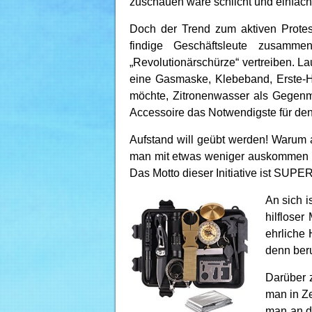
zuschauen wäre schlicht und einfach
Doch der Trend zum aktiven Protes
findige Geschäftsleute zusamme
„Revolutionärschürze“ vertreiben. Lau
eine Gasmaske, Klebeband, Erste-Hi
möchte, Zitronenwasser als Gegenmi
Accessoire das Notwendigste für den 
Aufstand will geübt werden! Warum a
man mit etwas weniger auskommen mus
Das Motto dieser Initiative ist S
An sich i
hilflose
ehrliche 
denn ber
Darüber z
man in Ze
man an d