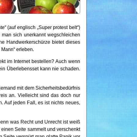
e“ (auf englisch „Super protest belt“)
ls man sich unerkannt wegschleichen
ine Handwerkerschürze bietet dieses
m Mann“ erleben.
ekt im Internet bestellen? Auch wenn
 ein Überlebensset kann nie schaden.
s jemand mit dem Sicherheitsbedürfnis
eis an. Vielleicht sind das doch nur
. Auf jeden Fall, es ist nichts neues,
 denn was Recht und Unrecht ist weiß
r einen Seite sammelt und verschenkt
 Seite verspürt man glatte Panik vor