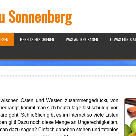
iu Sonnenberg
LESEN
BEREITS ERSCHIENEN
WAS ANDERE SAGEN
ETWAS FÜR´S A
, zwischen Osten und Westen zusammengedrückt, von
edrängt, kommt man sich heutzutage fast schuldig vor,
re geht. Schließlich gibt es im Internet so viele Listen
iben gilt! Dazu noch diese Menge an Ungerechtigkeiten,
l man dazu sagen? Einfach daneben stehen und tatenlos