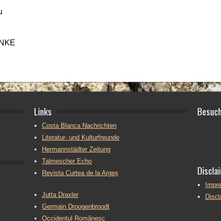
u
ANKE
Links
Besuch
Costa Blanca Nachrichten
Literatur- und Kulturfreunde
Hermannstädter Zeitung
Talmescher Echo
Discla
Revista Curtea de la Argeș
Impr
Jutta Draxler
Disc
Germain Droogenbroodt
Occidentul Românesc