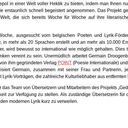
ol in einer Welt voller Hektik zu bieten, indem man Ihnen nu
urde erstaunlich schnell begeistert angenommen. Das Projekt
Welt, die sich bereits Woche für Woche auf ihre literarisc
Woche, ausgesucht vom belgischen Poeten und Lyrik-Förde
zer, in mehr als 20 Sprachen erstellt und an mehr als 10.000 E
, wird bewusst so international wie möglich gehalten. Dies 
nken vereint zu sein. Unermüdlich arbeitet Germain Droogenb
 von ihm gegründeten Verlag
POINT
(Poesie Internationale) und 
siert Germain, zusammen mit seiner Frau und Partnerin, je
Lyrik-Vorträgen, die zahlreiche Kulturliebhaber aus entfernte
r das Team von Übersetzern und Mitarbeitern des Projekts „Ged
chkeit zur Verfügung zu stellen. Als zuständige Übersetzerin fü
enden modernen Lyrik kurz zu verweilen.