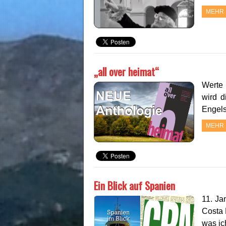
MEHR 
„all over heimat“
Werte 
wird d
Engels
MEHR 
Ein Blick auf Spanien
11. Ja
Costa 
was ic