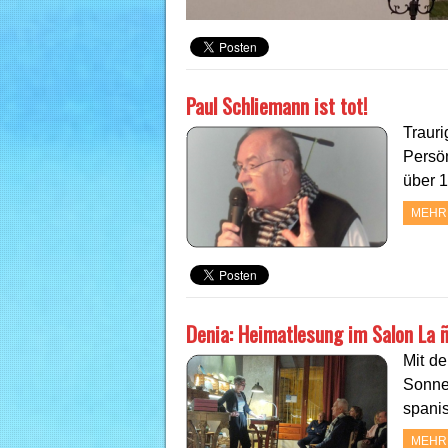
Paul Schliemann ist tot!
Traur
Persön
über 1
MEHR
Denia: Heimatlesung im Salon La ñ
Mit de
Sonne
spanis
MEHR