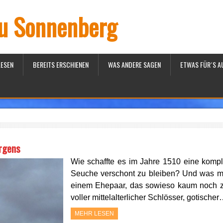
iu Sonnenberg
LESEN
BEREITS ERSCHIENEN
WAS ANDERE SAGEN
ETWAS FÜR´S A
rgens
Wie schaffte es im Jahre 1510 eine kompl
Seuche verschont zu bleiben? Und was ma
einem Ehepaar, das sowieso kaum noch zu
voller mittelalterlicher Schlösser, gotische
MEHR LESEN