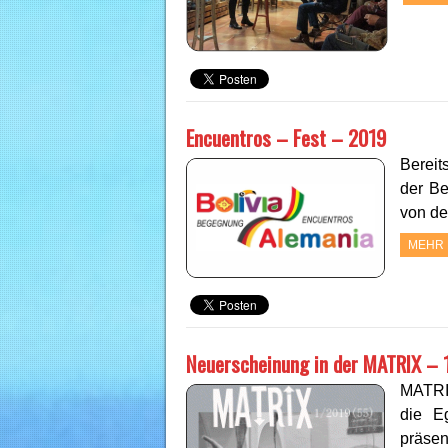
Encuentros – Fest – 2019
Bereit
der Be
von de
MEHR 
Neuerscheinung in der MATRIX – 
MATRIX
die E
präsen