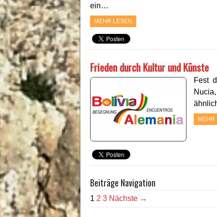
ein…
MEHR LESEN
Frieden durch Kultur und Künste
Fest 
Nucia,
ähnlic
MEHR 
Beiträge Navigation
1
2
3
Nächste →