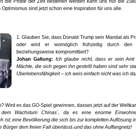
n die Probe der Zeit bestehen werden kann uns nur die Zuku
 Optimismus sind jetzt schon eine Inspiration für uns alle.
1. Glauben Sie, dass Donald Trump sein Mandat als Pr
oder wird er womöglich frühzeitig durch den „d
beziehungsweise kompromittiert?
Johan Galtung:
Ich glaube nicht, dass er sein Amt
Mächte, die sich gegen ihn gestellt haben sind sehr st
Überlebensfähigkeit – ich weis einfach nicht was ich da
? Wird es das GO-Spiel gewinnen, dasses jetzt auf der Weltkart
 dem Wachstum Chinas´, da es eine enorme Einwohnerz
 ist; eine Bevölkerung die sich bis zur kompletten Auflösung 
Bürger dem freien Fall überlässt ̶ und das ohne Auffangnetz!