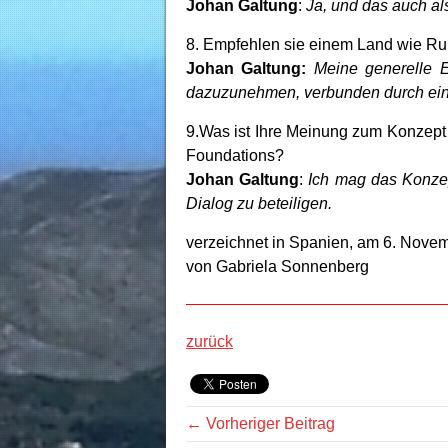
Johan Galtung
:
Ja, und das auch al
8. Empfehlen sie einem Land wie R
Johan Galtung:
Meine generelle 
dazuzunehmen, verbunden durch ein
9.Was ist Ihre Meinung zum Konzept 
Foundations?
Johan Galtung
:
Ich mag das Konzep
Dialog zu beteiligen.
verzeichnet in Spanien, am 6. Nove
von Gabriela Sonnenberg
zurück
← Vorheriger Beitrag