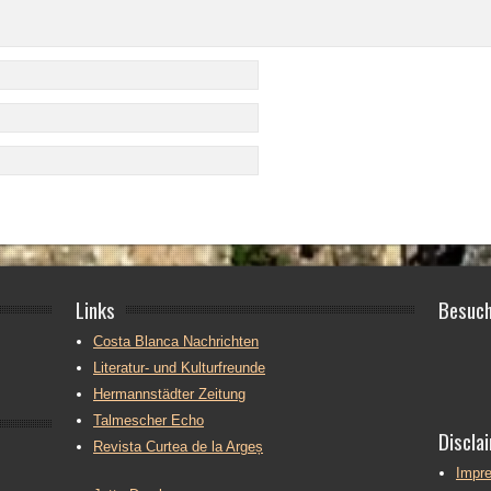
Links
Besuch
Costa Blanca Nachrichten
Literatur- und Kulturfreunde
Hermannstädter Zeitung
Talmescher Echo
Discla
Revista Curtea de la Argeș
Impr