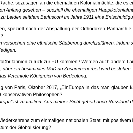
s Rache, sozusagen an die ehemaligen Kolonialmächte, die es ei
den Anfang gesehen – speziell die ehemaligen Hauptkolonial
er zu Leiden seitdem Berlusconi im Jahre 1911 eine Entschuldig
ren, speziell nach der Abspaltung der Orthodoxen Partriarch
n?
n versuchen eine ethnische Säuberung durchzuführen, indem s
ledigen.
 Großbritannien zurück zur EU kommen? Werden auch andere Lä
en, aber ein bestimmtes Maß an Zusammenarbeit wird bestehen, 
 das Vereinigte Königreich von Bedeutung.
ung von Paris, Oktober 2017, „EinEuropa in das man glauben k
13 konservativen Philosophen?
ropa“ ist zu limitiert. Aus meiner Sicht gehört auch Russland 
Wiederkehrens zum einmaligen nationalen Staat, mit positivem 
tum der Globalisierung?