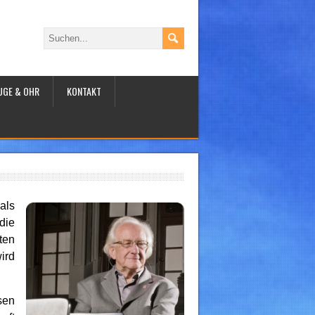
UGE & OHR
KONTAKT
als
die
ten
ird
sen