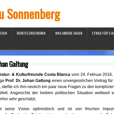
iu Sonnenberg
LESEN
BEREITS ERSCHIENEN
WAS ANDERE SAGEN
ETWAS FÜR´S A
ohan Galtung
eratur- & Kulturfreunde Costa Blanca
vom 24. Februar 2016, 
oge
Prof. Dr. Johan Galtung
einen unvergesslichen Vortrag für 
 stellte ich ihm neulich ein paar neue Fragen zu den komplizier
t. Angesichts der heiklen politischen Situation weltweit w
rhin sehr geschätzt.
eibt seine Vision optimistisch und ist von frischen Impul