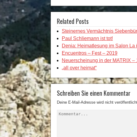
Related Posts
Steinernes Vermächtnis Siebenbü
Paul Schliemann ist tot!
Denia: Heimatlesung im Salon La 
Encuentros – Fest – 2019
Neuerscheinung in der MATRIX – 
„all over heimat“
Schreiben Sie einen Kommentar
Deine E-Mail-Adresse wird nicht veröffentlich