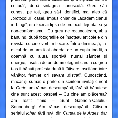
cultură”, după sintagma cunoscută. Greu să-i
cunoști pe toți, greu să-i identifici, mai ales că
„protocolul” casei, impus chiar de „academicianul
în blugi”, era tocmai lipsa de protocol, lejeritatea și
non-conformismul. Cu greu ne recunoșteam, abia
bănuind, după fotografiile ce însoțeau articolele din
revistă, cu cine vorbim fiecare. Într-o dimineață, la
micul dejun, am fost abordat de un cuplu inedit, o
doamnă cu alură sportivă, numai zâmbet și
energie, însoțită de un domn elegant căruia cu greu
i-aș fi bănuit profesia după înfățișare, oscilând între
vânător, fermier ori savant „distrat”. Cunoscând,
măcar și sumar, o parte din scriitorii invitați curent
la
Curte
, am rămas descumpănit, fără să bănuiesc
cine sunt acești oaspeți – Cu cine am plăcerea?
am rostit timid – Sunt Gabriela-Căluțiu-
Sonnenberg! Am rămas descumpănit. Citisem
serialul
Iohan fără țară
, din
Curtea de la Argeș
, dar