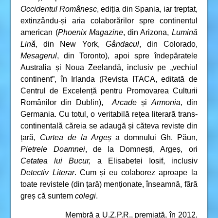
Occidentul Românesc
, ediția din Spania, iar treptat,
extinzându-și aria colaborărilor spre continentul
american (
Phoenix Magazine
, din Arizona,
Lumină
Lină
, din New York,
Gândacul
, din Colorado,
Mesagerul
, din Toronto), apoi spre îndepăratele
Australia și Noua Zeelandă, inclusiv pe „vechiul
continent”, în Irlanda (Revista ITACA, editată de
Centrul de Excelență pentru Promovarea Culturii
Românilor din Dublin),
Arcade
și
Armonia
, din
Germania. Cu totul, o veritabilă rețea literară trans-
continentală căreia se adaugă și căteva reviste din
țară,
Curtea de la Argeș
a domnului Gh. Păun,
Pietrele Doamnei
, de la Domnești, Argeș, ori
Cetatea lui Bucur,
a Elisabetei Iosif, inclusiv
Detectiv Literar
. Cum și eu colaborez aproape la
toate revistele (din țară) menționate, înseamnă, fără
greș că suntem
colegi
.
Membră a U.Z.P.R., premiată, în 2012,