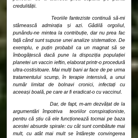
credulității.
Teoriile fanteziste continuă să-mi
stârnească admirația și azi. Gâdilă orgoliul,
punându-ne mintea la contribuție, dar nu prea fac
față când sunt supuse unei analize sistematice. De
exemplu, e puțin probabil ca un magnat să se
îmbogățescă dacă pune la dispoziția populației
planetei un vaccin ieftin, elaborat printr-o procedură
ultra-costisitoare. Mai mulți bani ar face de pe urma
tratamentului scump, în terapie intensivă, a unui
număr limitat de bolnavi cronici, infectați cu
aceeași boală, pe care ar fi eradicat-o cu vaccinul.
Dar, de fapt, m-am dezvățat de la
argumentări împotriva teoriilor conspiraționiste,
pentru că știu că ele funcționează tocmai pe baza
acestei absurde spirale: cu cât sunt combătute mai
mult, cu atât mai mult se întărește convingerea