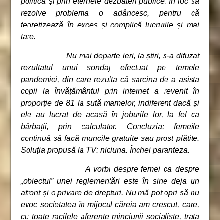
politică și prin eternele dezbateri publice, în loc să
rezolve problema o adâncesc, pentru că
teoretizează în exces și complică lucrurile și mai
tare.
Nu mai departe ieri, la știri, s-a difuzat
rezultatul unui sondaj efectuat pe temele
pandemiei, din care rezulta că sarcina de a asista
copii la învățământul prin internet a revenit în
proporție de 81 la sută mamelor, indiferent dacă și
ele au lucrat de acasă în joburile lor, la fel ca
bărbații, prin calculator. Concluzia: femeile
continuă să facă muncile gratuite sau prost plătite.
Soluția propusă la TV: niciuna. Închei paranteza.
A vorbi despre femei ca despre
„
obiectul” unei reglementări este în sine deja un
afront și o privare de drepturi. Nu mă pot opri să nu
evoc societatea în mijocul căreia am crescut, care,
cu toate racilele aferente minciunii socialiste, trata