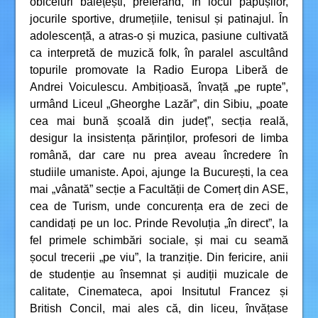
obiceiuri băiețești, preferând, în locul păpușilor,
jocurile sportive, drumețiile, tenisul și patinajul. În
adolescență, a atras-o și muzica, pasiune cultivată
ca interpretă de muzică folk, în paralel ascultând
topurile promovate la Radio Europa Liberă de
Andrei Voiculescu. Ambițioasă, învață „pe rupte”,
urmând Liceul „Gheorghe Lazăr”, din Sibiu, „poate
cea mai bună școală din județ”, secția reală,
desigur la insistența părinților, profesori de limba
română, dar care nu prea aveau încredere în
studiile umaniste. Apoi, ajunge la București, la cea
mai „vânată” secție a Facultății de Comerț din ASE,
cea de Turism, unde concurența era de zeci de
candidați pe un loc. Prinde Revoluția „în direct”, la
fel primele schimbări sociale, și mai cu seamă
șocul trecerii „pe viu”, la tranziție. Din fericire, anii
de studenție au însemnat și audiții muzicale de
calitate, Cinemateca, apoi Insitutul Francez și
British Concil, mai ales că, din liceu, învățase