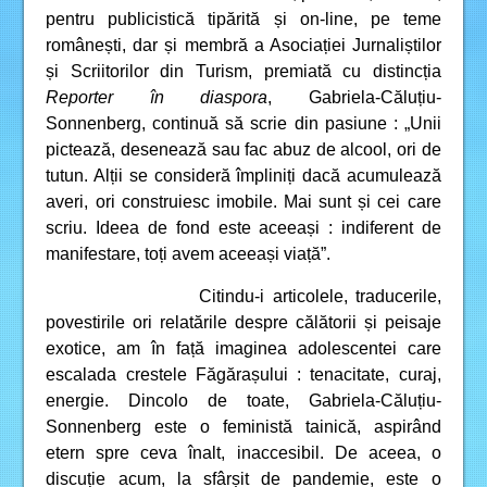
pentru publicistică tipărită și on-line, pe teme
românești, dar și membră a Asociației Jurnaliștilor
și Scriitorilor din Turism, premiată cu distincția
Reporter în diaspora
, Gabriela-Căluțiu-
Sonnenberg, continuă să scrie din pasiune : „Unii
pictează, desenează sau fac abuz de alcool, ori de
tutun. Alții se consideră împliniți dacă acumulează
averi, ori construiesc imobile. Mai sunt și cei care
scriu. Ideea de fond este aceeași : indiferent de
manifestare, toți avem aceeași viață”.
Citindu-i articolele, traducerile,
povestirile ori relatările despre călătorii și peisaje
exotice, am în față imaginea adolescentei care
escalada crestele Făgărașului : tenacitate, curaj,
energie. Dincolo de toate, Gabriela-Căluțiu-
Sonnenberg este o feministă tainică, aspirând
etern spre ceva înalt, inaccesibil. De aceea, o
discuție acum, la sfârșit de pandemie, este o