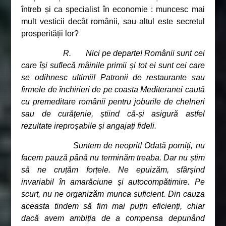
întreb și ca specialist în economie : muncesc mai
mult vesticii decât românii, sau altul este secretul
prosperității lor?
R. Nici pe departe! Românii sunt cei
care își suflecă mâinile primii și tot ei sunt cei care
se odihnesc ultimii! Patronii de restaurante sau
firmele de închirieri de pe coasta Mediteranei caută
cu premeditare românii pentru joburile de chelneri
sau de curățenie, știind că-și asigură astfel
rezultate ireproșabile și angajați fideli.
Suntem de neoprit! Odată porniți, nu
facem pauză până nu terminăm treaba. Dar nu știm
să ne cruțăm forțele. Ne epuizăm, sfârșind
invariabil în amarăciune și autocompătimire. Pe
scurt, nu ne organizăm munca suficient. Din cauza
aceasta tindem să fim mai puțin eficienți, chiar
dacă avem ambiția de a compensa depunând