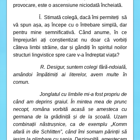
provocare, este o ascensiune niciodată încheiată.
Î. Stimată colegă, dacă îmi permiteți să
vă spun așa, aș începe cu o întrebare simplă, dar
pentru mine semnificativă. Când anume, în ce
împrejurări ați conștientizat nu doar că vorbiți
câteva limbi străine, dar și gândiți în spiritul noilor
structuri lingvistice spre care v-a îndreptat viața?
R. Desigur, suntem colegi fără-ndoială,
amândoi împătimiți ai literelor, avem multe în
comun.
Jonglatul cu limbile mi-a fost propriu de
când am deprins graiul. În mintea mea de prunc
necopt, româna vorbită acasă se amesteca cu
germana de la grădiniță și de la școală. Uzam
combinații năstrușnice, ca de exemplu „Komm
afară in die Schlitten”, când îmi somam părinții să
ieșim la plimbare cu sania. Dezinvoltă, amestecam