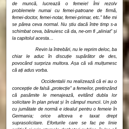
de muncă, lucrează o femeie! Îmi rezolv
problemele numai cu femei-patroane de firmă,
femei-doctor, femei-notar, femei-primar, etc.” Mie mi
se părea ceva normal. Nu știu dacă între timp s-a
schimbat ceva, bănuiesc că da, ne-om fi „aliniat” și
la capitolul acesta…
Revin la întrebări, nu le reprim deloc, ba
chiar le aduc în discuție supărător de des,
povocând surpriza multora. Așa că vă mulțumesc
că ați adus vorba.
Occidentalii nu realizează că ei au o
concepție de falsă
„
protecție” a femeilor, pretinzând
că pasămite le menajează, evitând dubla lor
solicitare în plan privat și în câmpul muncii. Un job
cu jumătate de normă e idealul pentru o femeie în
Germania; orice altceva e taxat drept
suprasolicitare. Eforturile care se fac pe linie