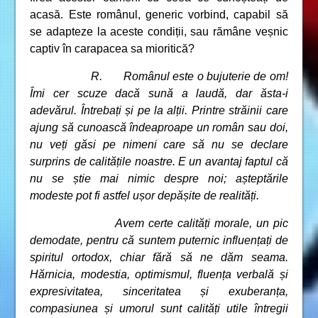
acasă. Este românul, generic vorbind, capabil să
se adapteze la aceste condiții, sau rămâne veșnic
captiv în carapacea sa mioritică?
R. Românul este o bujuterie de om!
Îmi cer scuze dacă sună a laudă, dar ăsta-i
adevărul. Întrebați și pe la alții. Printre străinii care
ajung să cunoască îndeaproape un român sau doi,
nu veți găsi pe nimeni care să nu se declare
surprins de calitățile noastre. E un avantaj faptul că
nu se știe mai nimic despre noi; așteptările
modeste pot fi astfel ușor depășite de realități.
Avem certe calități morale, un pic
demodate, pentru că suntem puternic influențați de
spiritul ortodox, chiar fără să ne dăm seama.
Hărnicia, modestia, optimismul, fluența verbală și
expresivitatea, sinceritatea și exuberanța,
compasiunea și umorul sunt calități utile întregii