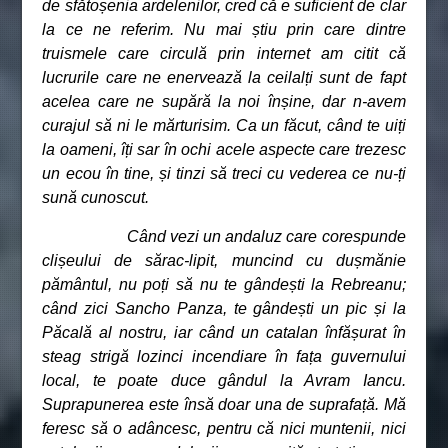
de sfătoșenia ardelenilor, cred că e suficient de clar
la ce ne referim. Nu mai știu prin care dintre
truismele care circulă prin internet am citit că
lucrurile care ne enervează la ceilalți sunt de fapt
acelea care ne supără la noi înșine, dar n-avem
curajul să ni le mărturisim. Ca un făcut, când te uiți
la oameni, îți sar în ochi acele aspecte care trezesc
un ecou în tine, și tinzi să treci cu vederea ce nu-ți
sună cunoscut.
Când vezi un andaluz care corespunde
clișeului de sărac-lipit, muncind cu dușmănie
pământul, nu poți să nu te gândești la Rebreanu;
când zici Sancho Panza, te gândești un pic și la
Păcală al nostru, iar când un catalan înfășurat în
steag strigă lozinci incendiare în fața guvernului
local, te poate duce gândul la Avram Iancu.
Suprapunerea este însă doar una de suprafață. Mă
feresc să o adâncesc, pentru că nici muntenii, nici