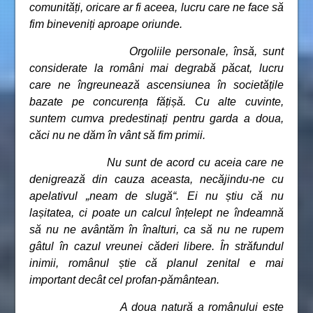
comunități, oricare ar fi aceea, lucru care ne face să
fim bineveniți aproape oriunde.
Orgoliile personale, însă, sunt
considerate la români mai degrabă păcat, lucru
care ne îngreunează ascensiunea în societățile
bazate pe concurența fățișă. Cu alte cuvinte,
suntem cumva predestinați pentru garda a doua,
căci nu ne dăm în vânt să fim primii.
Nu sunt de acord cu aceia care ne
denigrează din cauza aceasta, necăjindu-ne cu
apelativul „neam de slugă“. Ei nu știu că nu
lașitatea, ci poate un calcul înțelept ne îndeamnă
să nu ne avântăm în înalturi, ca să nu ne rupem
gâtul în cazul vreunei căderi libere. În străfundul
inimii, românul știe că planul zenital e mai
important decât cel profan-pământean.
A doua natură a românului este