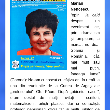
Marian
Nencescu
:
”opinii
la cald
despre un
eveniment ce,
prin dramatism
și amploare, a
marcat nu doar
Spania și
România, cât,
mai mult sau
mai puțin,
întreaga lume”
(Corona): Ne-am cunoscut cu câțiva ani în urmă la
una din reuniunile de la Curtea de Argeș ale
„profesorului” Gh. Păun. După „obiceiul casei”,
eram destul de mulți invitați – scriitori,
matematicieni, artiști plastici, dar și cenacliști,
profesori pensionari, oficialități și mulți „iubitori de