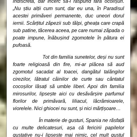
indiscretă, dar încerc să-i răspund fără ocolișuri.
„Nu știu alții cum sunt, dar eu una, în Paradisul
acestei primăveri permanente, duc uneori dorul
iernii. Scârțitul zăpezii sub tălpi, gheața care crapă
sub patine, tăcerea aceea, pe care numai zăpada o
poate impune, înăbușind zgomotele în pătura ei
pufoasă.
Tot din familia sunetelor, deși nu sunt
foarte religioasă din fire, mi-ar plăcea să aud
zgomotul sacadat al toacei, dangătul talăngilor
cirezilor, lătratul câinilor de curte sau cântatul
cocoșilor lăsați să umble liberi. Apoi din familia
mirosurilor, lipsește aici cu desăvârșire parfumul
florilor de primăvară, liliacul, lăcrămioarele,
viorelele. Nici ghiocei nu sunt, și nici mărțișoare…
În materie de gusturi, Spania ne răsfață
cu multe delicatesuri, așa că fericirii papilelor
gustative nu-i lipsește mai nimic, cel mult gustul