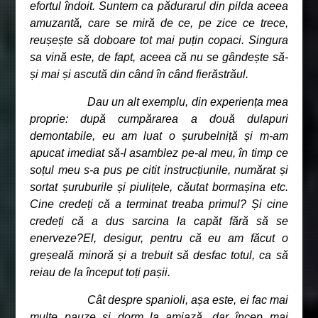
efortul îndoit. Suntem ca pădurarul din pilda aceea
amuzantă, care se miră de ce, pe zice ce trece,
reușește să doboare tot mai puțin copaci. Singura
sa vină este, de fapt, aceea că nu se gândește să-
și mai și ascută din când în când fierăstrăul.
Dau un alt exemplu, din experiența mea
proprie: după cumpărarea a două dulapuri
demontabile, eu am luat o șurubelniță și m-am
apucat imediat să-l asamblez pe-al meu, în timp ce
soțul meu s-a pus pe citit instrucțiunile, numărat și
sortat șuruburile și piulițele, căutat bormașina etc.
Cine credeți că a terminat treaba primul? Și cine
credeți că a dus sarcina la capăt fără să se
enerveze?El, desigur, pentru că eu am făcut o
greșeală minoră și a trebuit să desfac totul, ca să
reiau de la început toți pașii.
Cât despre spanioli, așa este, ei fac mai
multe pauze și dorm la amiază, dar încep mai