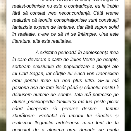
realist-optimiste nu este o contradicție, eu le îmbin
fără să constat vreo neconcordanță. Câtă vreme
realizăm că teoriile conspiraționiste sunt construiții
fanteziste exprem de tentante, dar fără suport solid
în realitate, n-are ce să ni se întâmple. Una este
literatura, alta este realitatea.
A existat o perioadă în adolescența mea
în care devoram o carte de Jules Verne pe noapte,
sorbeam emisiunile de popularizare a științei ale
lui Carl Sagan, iar cărțile lui Erich von Daenicken
erau pentru mine un non plus ultra. SF-ul mă
pasiona așa de tare încât până și câinelui nostru îi
dădusem numele de Zombi. Tata mă poreclise pe
atunci „enciclopedia familiei”și mă lua peste picior
când începeam să perorez despre farfurii
zburătoare. Probabil că umorul lui sănătos și
realismul flegmatic ardelenesc m-au ferit de la
pericolul de a aluneca prea departe pe panta