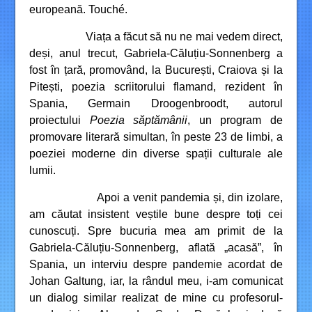
europeană. Touché.
Viața a făcut să nu ne mai vedem direct,
deși, anul trecut, Gabriela-Căluțiu-Sonnenberg a
fost în țară, promovând, la București, Craiova și la
Pitești, poezia scriitorului flamand, rezident în
Spania, Germain Droogenbroodt, autorul
proiectului
Poezia săptămânii
, un program de
promovare literară simultan, în peste 23 de limbi, a
poeziei moderne din diverse spații culturale ale
lumii.
Apoi a venit pandemia și, din izolare,
am căutat insistent veștile bune despre toți cei
cunoscuți. Spre bucuria mea am primit de la
Gabriela-Căluțiu-Sonnenberg, aflată „acasă”, în
Spania, un interviu despre pandemie acordat de
Johan Galtung, iar, la rândul meu, i-am comunicat
un dialog similar realizat de mine cu profesorul-