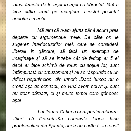
totuși femeia de la egal la egal cu bărbatul, fără a
face atâta teorii pe marginea acestui postulat
unanim acceptat.
Mă tem că n-am ajuns până acum prea
departe cu argumentele mele. De câte ori le
sugerez interlocutorilor mei, care se consideră
liberali în gândire, să facă un exercițiu de
imaginație și să se întrebe cât de fericiți ar fi ei
dacă ar face schimb de roluri cu soțiile lor, sunt
întâmpinată cu amuzament și mi se răspunde cu un
ridicat neputincios din umeri:
„
Dacă lumea nu e
croită așa de echitabil, ce vină avem noi?!” Și sunt
nu doar bărbații, ci și multe femei care gândesc
așa!
Lui Johan Galtung i-am pus întrebarea,
știind că Domnia-Sa cunoaște foarte bine
problematica din Spania, unde de curând s-a reușit