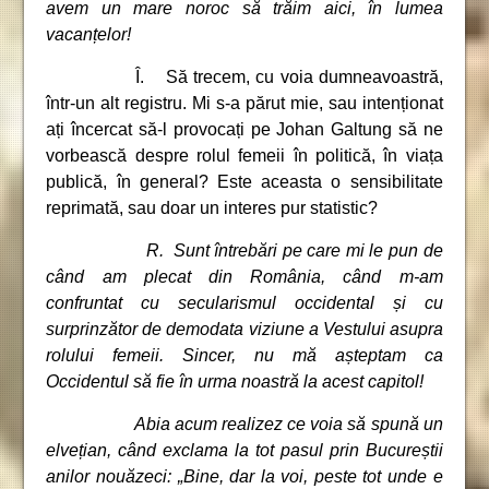
avem un mare noroc să trăim aici, în lumea
vacanțelor!
Î. Să trecem, cu voia dumneavoastră,
într-un alt registru. Mi s-a părut mie, sau intenționat
ați încercat să-l provocați pe Johan Galtung să ne
vorbească despre rolul femeii în politică, în viața
publică, în general? Este aceasta o sensibilitate
reprimată, sau doar un interes pur statistic?
R. Sunt întrebări pe care mi le pun de
când am plecat din România, când m-am
confruntat cu secularismul occidental și cu
surprinzător de demodata viziune a Vestului asupra
rolului femeii. Sincer, nu mă așteptam ca
Occidentul să fie în urma noastră la acest capitol!
Abia acum realizez ce voia să spună un
elvețian, când exclama la tot pasul prin Bucureștii
anilor nouăzeci:
„
Bine, dar la voi, peste tot unde e