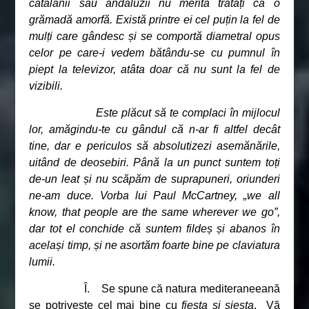
catalanii sau andaluzii nu merită tratați ca o
grămadă amorfă. Există printre ei cel puțin la fel de
mulți care gândesc și se comportă diametral opus
celor pe care-i vedem bătându-se cu pumnul în
piept la televizor, atâta doar că nu sunt la fel de
vizibili.
Este plăcut să te complaci în mijlocul
lor, amăgindu-te cu gândul că n-ar fi altfel decât
tine, dar e periculos să absolutizezi asemănările,
uitând de deosebiri. Până la un punct suntem toți
de-un leat și nu scăpăm de suprapuneri, oriunderi
ne-am duce. Vorba lui Paul McCartney, „we all
know, that people are the same wherever we go”,
dar tot el conchide că suntem fildeș și abanos în
același timp, și ne asortăm foarte bine pe claviatura
lumii.
Î. Se spune că natura mediteraneeană
se potrivește cel mai bine cu
fiesta și siesta
. Vă