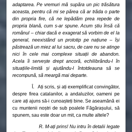
adaptarea. Pe vremuri mă supăra un pic trăsătura
aceasta, pentru că mi se părea că ar trăda o parte
din propria fire, că ne lepădăm prea repede de
propria blană, cum s-ar spune. Acum știu însă că
românul – chiar dacă e exagerat să vorbim de el la
general, neexistând un prototip pe națiune – își
păstrează un miez al lui sacru, de care nu se atinge
nici în cele mai complexe situații de abandon.
Acela îi servește drept ancoră, echilibrându-l în
situațiile-limită și ajutându-l întotdeauna să se
recompună, să meargă mai departe.
Î. Ați scris, și ați exemplificat convingător,
despre firea catalanilor, a andaluzilor, oameni pe
care ați ajuns să-i cunoașteți bine. Se aseamănă ei
cu muntenii noștri de sub poalele Făgărașului, să
spunem, sau este doar un mit, ca multe altele?
R. M-ați prins! Nu intru în detalii legate