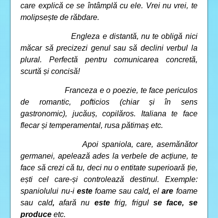
care explică ce se întâmplă cu ele. Vrei nu vrei, te
molipsește de răbdare.
Engleza e distantă, nu te obligă nici
măcar să precizezi genul sau să declini verbul la
plural. Perfectă pentru comunicarea concretă,
scurtă și concisă!
Franceza e o poezie, te face periculos
de romantic, pofticios (chiar și în sens
gastronomic), jucăuș, copilăros. Italiana te face
flecar și temperamental, rusa pătimaș etc.
Apoi spaniola, care, asemănător
germanei, apelează ades la verbele de acțiune, te
face să crezi că tu, deci nu o entitate superioară ție,
ești cel care-și controlează destinul. Exemple:
spaniolului nu-i
este
foame sau cald
,
el
are
foame
sau cald
,
afară nu
este
frig, frigul
se face, se
produce
etc.