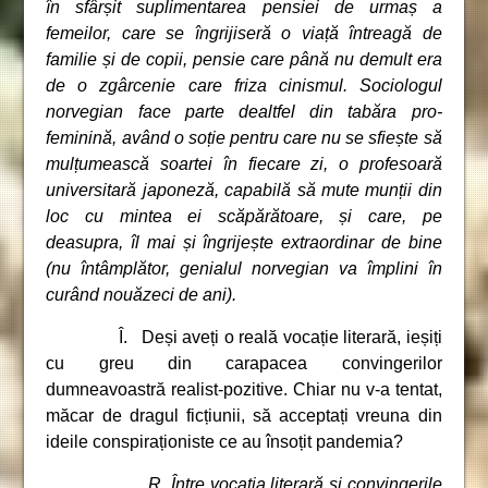
în sfârșit suplimentarea pensiei de urmaș a
femeilor, care se îngrijiseră o viață întreagă de
familie și de copii, pensie care până nu demult era
de o zgârcenie care friza cinismul. Sociologul
norvegian face parte dealtfel din tabăra pro-
feminină, având o soție pentru care nu se sfiește să
mulțumească soartei în fiecare zi, o profesoară
universitară japoneză, capabilă să mute munții din
loc cu mintea ei scăpărătoare, și care, pe
deasupra, îl mai și îngrijește extraordinar de bine
(nu întâmplător, genialul norvegian va împlini în
curând nouăzeci de ani).
Î. Deși aveți o reală vocație literară, ieșiți
cu greu din carapacea convingerilor
dumneavoastră realist-pozitive. Chiar nu v-a tentat,
măcar de dragul ficțiunii, să acceptați vreuna din
ideile conspiraționiste ce au însoțit pandemia?
R. Între vocația literară și convingerile