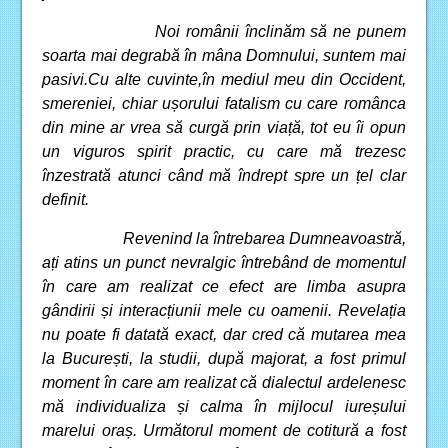
Noi românii înclinăm să ne punem
soarta mai degrabă în mâna Domnului, suntem mai
pasivi.Cu alte cuvinte,în mediul meu din Occident,
smereniei, chiar ușorului fatalism cu care românca
din mine ar vrea să curgă prin viață, tot eu îi opun
un viguros spirit practic, cu care mă trezesc
înzestrată atunci când mă îndrept spre un țel clar
definit.
Revenind la întrebarea Dumneavoastră,
ați atins un punct nevralgic întrebând de momentul
în care am realizat ce efect are limba asupra
gândirii și interacțiunii mele cu oamenii. Revelația
nu poate fi datată exact, dar cred că mutarea mea
la București, la studii, după majorat, a fost primul
moment în care am realizat că dialectul ardelenesc
mă individualiza și calma în mijlocul iureșului
marelui oraș. Următorul moment de cotitură a fost