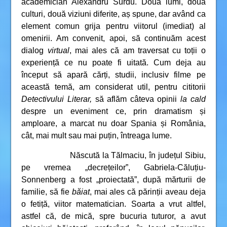
academician Alexandru Surdu. Două lumi, două
culturi, două viziuni diferite, aș spune, dar având ca
element comun grija pentru viitorul (imediat) al
omenirii. Am convenit, apoi, să continuăm acest
dialog
virtual
, mai ales că am traversat cu toții o
experiență ce nu poate fi uitată. Cum deja au
început să apară cărți, studii, inclusiv filme pe
această temă, am considerat util, pentru cititorii
Detectivului Literar,
să aflăm câteva opinii
la cald
despre un eveniment ce, prin dramatism și
amploare, a marcat nu doar Spania și România,
cât, mai mult sau mai puțin, întreaga lume.
Născută la Tălmaciu, în județul Sibiu,
pe vremea „decrețeilor”, Gabriela-Căluțiu-
Sonnenberg a fost „proiectată”, după mărturii de
familie, să fie
băiat
, mai ales că părinții aveau deja
o fetiță, viitor matematician. Soarta a vrut altfel,
astfel că, de mică, spre bucuria tuturor, a avut