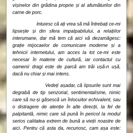
vișinelor din grădina proprie și al afumăturilor din
carne de porc.
Intuiesc că ați vrea să mă întrebați ce-mi
lipsește și din sfera impalpabilului, a relațiilor
interumane, dar mă tem că aici vă dezamăgesc:
grație mijocaelor de comunicare moderne și a
tehnicii internetului, am acces la tot ce-mi este
necesar în materie de cultură, iar contactul cu
oamenii dragi este de parcă am trăi ușă-n ușă,
dacă nu chiar și mai intens.
Vedeți așadar, că lipsurile sunt mai
degrabă de tip senzorial, sentimentalisme, nimic
care să nu-și găsescă un înlocuitor echivalent, sau
o distragere de atenție în alte direcții, la fel de
palpitantă, nimic care să pună în pericol la modul
serios calitatea extrem de bună a vieții noastre de
aici. Pentru că asta da, recunosc, cam așa este: