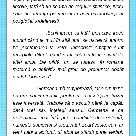
limbile, fără să țin seama de regulile stilistice, lucru
care nu deranja pe nimeni în acel caleidoscop al
poligloției ardelenești.
„Schimbarea la față” prin care treci,
atunci când te muți în altă țară, se bazează enorm
pe „schimbarea la verb”. Îndeobște emoțiile sunt
receptate diferit, când sunt îmbrăcate în cuvintele
altei limbi. De pildă, un „te iubesc“ în româna
maternă e definitiv mai greu de pronunțat decât
uzatul „I love you“
Germana mă temperează, face din mine
un om mai cumpănit, pentru că însăși topica frazei
este inversată. Trebuie să o asculți până la capăt,
dacă vrei să-i înțelegi sensul. Germana e ca
matematica: mai întâi pune condițiile de existență,
numește subiectul și predicatul, zugrăvește, cum ar
veni cadrul acțiunii, și abia la sfârșit pune verbul,