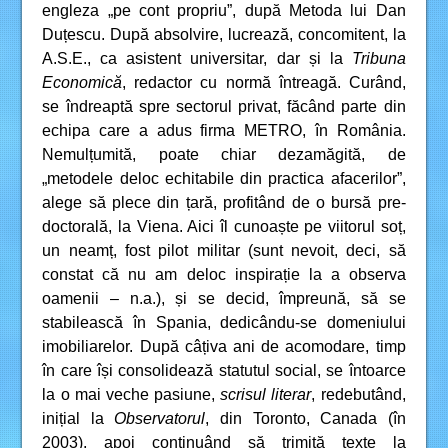
engleza „pe cont propriu”, după Metoda lui Dan
Duțescu. După absolvire, lucrează, concomitent, la
A.S.E., ca asistent universitar, dar și la
Tribuna
Economică
, redactor cu normă întreagă. Curând,
se îndreaptă spre sectorul privat, făcând parte din
echipa care a adus firma METRO, în România.
Nemulțumită, poate chiar dezamăgită, de
„metodele deloc echitabile din practica afacerilor”,
alege să plece din țară, profitând de o bursă pre-
doctorală, la Viena. Aici îl cunoaște pe viitorul soț,
un neamț, fost pilot militar (sunt nevoit, deci, să
constat că nu am deloc inspirație la a observa
oamenii – n.a.), și se decid, împreună, să se
stabilească în Spania, dedicându-se domeniului
imobiliarelor. După câțiva ani de acomodare, timp
în care își consolidează statutul social, se întoarce
la o mai veche pasiune,
scrisul literar
, redebutând,
inițial la
Observatorul
, din Toronto, Canada (în
2003), apoi continuând să trimită texte la