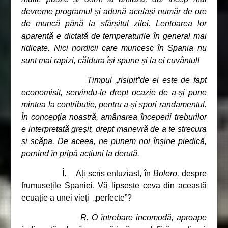
devreme programul și adună același număr de ore
de muncă până la sfârșitul zilei. Lentoarea lor
aparentă e dictată de temperaturile în general mai
ridicate. Nici nordicii care muncesc în Spania nu
sunt mai rapizi, căldura își spune și la ei cuvântul!
Timpul
„
risipit”de ei este de fapt
economisit, servindu-le drept ocazie de a-și pune
mintea la contribuție, pentru a-și spori randamentul.
În concepția noastră, amânarea începerii treburilor
e interpretată greșit, drept manevră de a te strecura
și scăpa. De aceea, ne punem noi înșine piedică,
pornind în pripă acțiuni la derută.
Î. Ați scris entuziast, în
Bolero,
despre
frumusețile Spaniei. Vă lipsește ceva din această
ecuație a unei vieți „perfecte”?
R. O întrebare incomodă, aproape