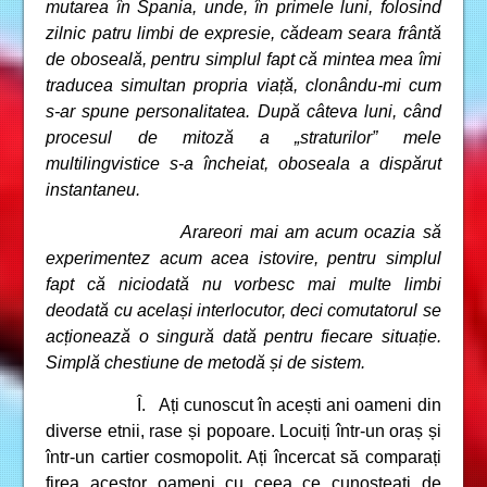
mutarea în Spania, unde, în primele luni, folosind
zilnic patru limbi de expresie, cădeam seara frântă
de oboseală, pentru simplul fapt că mintea mea îmi
traducea simultan propria viață, clonându-mi cum
s-ar spune personalitatea. După câteva luni, când
procesul de mitoză a „straturilor” mele
multilingvistice s-a încheiat, oboseala a dispărut
instantaneu.
Arareori mai am acum ocazia să
experimentez acum acea istovire, pentru simplul
fapt că niciodată nu vorbesc mai multe limbi
deodată cu același interlocutor, deci comutatorul se
acționează o singură dată pentru fiecare situație.
Simplă chestiune de metodă și de sistem.
Î. Ați cunoscut în acești ani oameni din
diverse etnii, rase și popoare. Locuiți într-un oraș și
într-un cartier cosmopolit. Ați încercat să comparați
firea acestor oameni cu ceea ce cunoșteați de