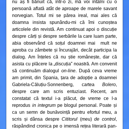
nu aș fi bănuit că, într-o zi, mă voi întâlni cu o
persoană aflată atât de aproape de marele savant
norvegian. Totul mi se părea ireal, mai ales că
doamna insista spunându-mi că îmi cunoștea
articolele din revistă. Am continuat apoi o discuție
despre cărți și despre serbările la care luam parte,
abia observând că soțul doamnei mai mult ne
aproba cu zâmbete și încurajări, decât participa la
dialog. Am înțeles că nu știe românește, dar că
asista cu plăcere la „discuția” noastră. Am convenit
să continuăm dialogul
on-line
. După ceva vreme
am primit, din Spania, țara de adopție a doamnei
Gabriela-Căluțiu-Sonnenberg, cartea
Bolero
,
despre care am scris entuziast. Recent, am
constatat că textul i-a plăcut, de vreme ce l-a
reprodus
in integrum
pe blogul personal. Poate și
ca un semn de bunăvoință pentru efortul meu, a
scris și dânsa despre
Cititorul
(meu)
de control
,
răspândind cronica pe o imensă rețea literară pan-