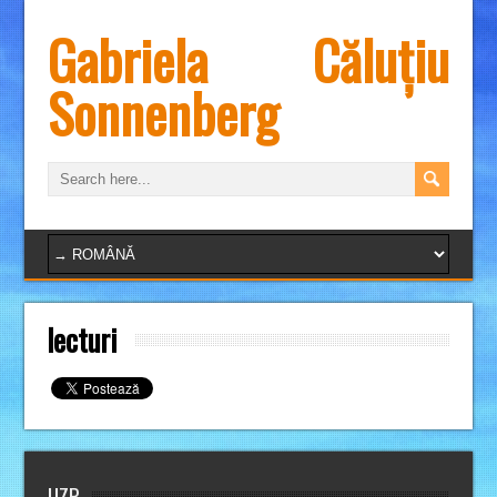
Gabriela Căluțiu
Sonnenberg
lecturi
UZP