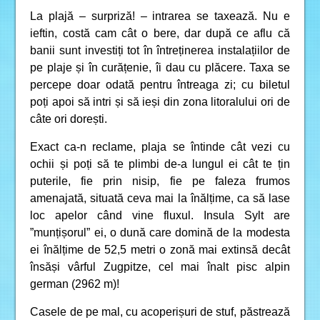
La plajă – surpriză! – intrarea se taxează. Nu e
ieftin, costă cam cât o bere, dar după ce aflu că
banii sunt investiți tot în întreținerea instalațiilor de
pe plaje și în curățenie, îi dau cu plăcere. Taxa se
percepe doar odată pentru întreaga zi; cu biletul
poți apoi să intri și să ieși din zona litoralului ori de
câte ori dorești.
Exact ca-n reclame, plaja se întinde cât vezi cu
ochii și poți să te plimbi de-a lungul ei cât te țin
puterile, fie prin nisip, fie pe faleza frumos
amenajată, situată ceva mai la înălțime, ca să lase
loc apelor când vine fluxul. Insula Sylt are
”munțișorul” ei, o dună care domină de la modesta
ei înălțime de 52,5 metri o zonă mai extinsă decât
însăși vârful Zugpitze, cel mai înalt pisc alpin
german (2962 m)!
Casele de pe mal, cu acoperișuri de stuf, păstrează