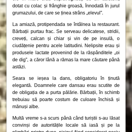
dotat cu colac și frânghie groasă, înnodată în jurul
grumazului, de care se ținea strâns „elevul”.
La amiază, protipendada se întâlnea la restaurant.
Bărbații purtau frac. Se serveau delicatese, stridii,
creveți, calcan și chiar și vin de pe insulă, o
ciudățenie pentru acele latitudini. Nelipsite erau și
produsele lactate provenind de la răspânditele „oi
de dig”, a căror lână a rămas la mare căutare până
astăzi.
Seara se ieșea la dans, obligatoriu în ținută
elegantă. Doamnele care dansau erau scutite de
de obligația de a purta pălărie. Bărbații, în schimb
trebuiau să poarte costum de culoare închisă și
mănuși albe.
Multă vreme s-a scurs până când turiștii s-au lăsat
convinși de autoritățile locale să iasă și pe la