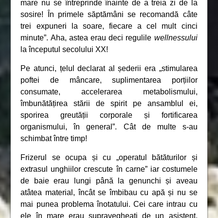
mare nu se întreprinde înainte de a treia zi de la
sosire! În primele săptămâni se recomandă câte
trei expuneri la soare, fiecare a cel mult cinci
minute”. Aha, astea erau deci regulile
wellnessului
la începutul secolului XX!
Pe atunci, țelul declarat al șederii era „stimularea
poftei de mâncare, suplimentarea porțiilor
consumate, accelerarea metabolismului,
îmbunătățirea stării de spirit pe ansamblul ei,
sporirea greutății corporale și fortificarea
organismului, în general”. Cât de multe s-au
schimbat între timp!
Frizerul se ocupa și cu „operatul bătăturilor și
extrasul unghiilor crescute în carne” iar costumele
de baie erau lungi până la genunchi și aveau
atâtea material, încât se îmbibau cu apă și nu se
mai punea problema înotatului. Cei care intrau cu
ele în mare erau supravegheați de un asistent,