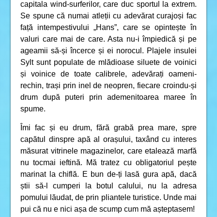
capitala wind-surferilor, care duc sportul la extrem.
Se spune că numai atleții cu adevărat curajoși fac
față intempestivului „Hans”, care se opintește în
valuri care mai de care. Asta nu-i împiedică și pe
ageamii să-și încerce și ei norocul. Plajele insulei
Sylt sunt populate de mlădioase siluete de voinici
și voinice de toate calibrele, adevărați oameni-
rechin, trași prin inel de neopren, fiecare croindu-și
drum după puteri prin ademenitoarea maree în
spume.
Îmi fac și eu drum, fără grabă prea mare, spre
capătul dinspre apă al orașului, taxând cu interes
măsurat vitrinele magazinelor, care etalează marfă
nu tocmai ieftină. Mă tratez cu obligatoriul pește
marinat la chiflă. E bun de-ți lasă gura apă, dacă
știi să-l cumperi la botul calului, nu la adresa
pomului lăudat, de prin pliantele turistice. Unde mai
pui că nu e nici așa de scump cum mă așteptasem!