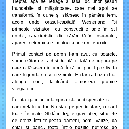
Treptat, apa se retrage și lasă loc unor șesuri
inundabile și mlăștinoase, care mai apoi se
transformă în dune și sfârșesc în pământ ferm,
acolo unde orașul-capitală, Westerland, își
primește vizitatorii cu construcțiile sale în stil
nordic, caracteristic, din cărămidă în roșu-natur,
aparent neterminate, pentru că nu sunt tencuite.
Primul contact pe peron l-am avut cu soarele,
surprinzător de cald și de plăcut față de negura pe
care o lăsasem în urmă. Încă un punct pozitiv, la
care legenda nu se dezminte! E clar că briza chiar
alungă norii, facilitând atmosfera propice
vilegiaturii.
În fața gării ne întâmpină statui dispersate și …
cam nelalocul lor. Nu stau perpendiculare, ci sunt
toate înclinate. Sfidând legile gravitației, siluetele
de bronz întruchipează oameni, pomi, valize, ba
chiar și bănci, toate într-o poziție nefiresc de