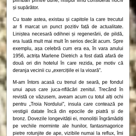
plimbări printre dune, nisipul fiind considerat nociv
și supărător.
Cu toate astea, existau și capitole la care trecutul
ar fi marcat un punct pozitiv față de actualitate.
Liniștea necesară odihnei și regenerării, de pildă,
era luată mult mai mult în serios decât acum. Spre
exemplu, așa celebră cum era ea, în vara anului
1956, actrița Marlene Dietrich a fost dată afară de
două ori din hotelul în care rezida, pe motiv că
deranja vecinii cu „exercițiile ei la vioară”.
M-am întors acasă cu trenul de seară, pe fondul
unui apus care juca-nflăcări zenitul. Trecând în
revistă ce văzusem, aveam acum cu totul alți ochi
pentru „Troia Nordului”, insula care contează pe
vestigii datate încă din epocile de piatră și de
bronz. Dovezile longevității ei, monoliții îngrămădiți
pe vechile morminte ale hunilor, fantasmagorice
pietre rotunjite de ape, vizibile numai la reflux, îmi