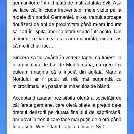
germanilor e întruchipată de mult adulata Sylt. Așa
se face că, în ciuda frecventelor mele vizite pe la
rudele din nordul Germaniei, mi-au trebuit aproape
douăzeci de ani de proximitate până m-am îndurat
să cad în ispita unei călătorii scurte într-acolo. Din
moment ce vremea era cam mohorâtă, mi-am zis
că n-o fi chiar foc…
Sinceră să fiu, având în vedere faptul că trăiesc la
o aruncătură de băț de Meditereana, cu greu îmi
puteam imagina că o insulă din agitata Mare a
Nordului ar fi putut să mă mai surprindă cu
microclimatul ei, pasămite miraculos de blând.
Acceptând așadar irezistibila ofertă a societății de
căi ferate germane, care oferă bilete la prețuri de-a
dreptul derizorii pe durata finalului de săptămână,
am urcat în trenul care face mai puțin de o oră până
în orășelul Westerland, capitala insulei Sylt.