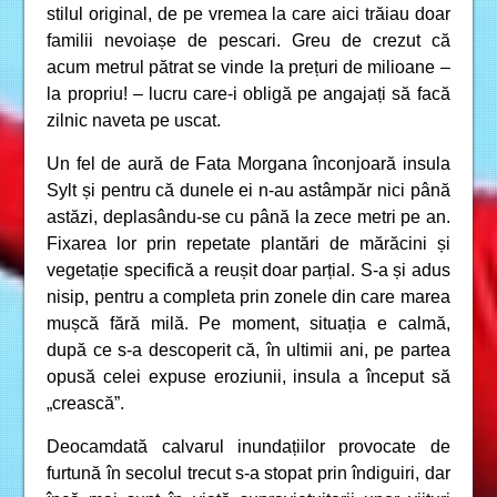
stilul original, de pe vremea la care aici trăiau doar
familii nevoiașe de pescari. Greu de crezut că
acum metrul pătrat se vinde la prețuri de milioane –
la propriu! – lucru care-i obligă pe angajați să facă
zilnic naveta pe uscat.
Un fel de aură de Fata Morgana înconjoară insula
Sylt și pentru că dunele ei n-au astâmpăr nici până
astăzi, deplasându-se cu până la zece metri pe an.
Fixarea lor prin repetate plantări de mărăcini și
vegetație specifică a reușit doar parțial. S-a și adus
nisip, pentru a completa prin zonele din care marea
mușcă fără milă. Pe moment, situația e calmă,
după ce s-a descoperit că, în ultimii ani, pe partea
opusă celei expuse eroziunii, insula a început să
„crească”.
Deocamdată calvarul inundațiilor provocate de
furtună în secolul trecut s-a stopat prin îndiguiri, dar