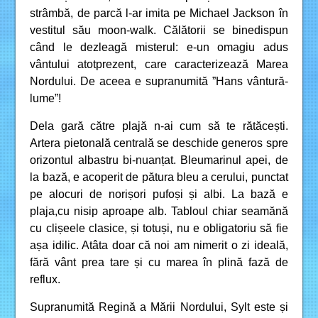
strâmbă, de parcă l-ar imita pe Michael Jackson în
vestitul său moon-walk. Călătorii se binedispun
când le dezleagă misterul: e-un omagiu adus
vântului atotprezent, care caracterizează Marea
Nordului. De aceea e supranumită ”Hans vântură-
lume”!
Dela gară către plajă n-ai cum să te rătăcești.
Artera pietonală centrală se deschide generos spre
orizontul albastru bi-nuanțat. Bleumarinul apei, de
la bază, e acoperit de pătura bleu a cerului, punctat
pe alocuri de norișori pufoși și albi. La bază e
plaja,cu nisip aproape alb. Tabloul chiar seamănă
cu clișeele clasice, și totuși, nu e obligatoriu să fie
așa idilic. Atâta doar că noi am nimerit o zi ideală,
fără vânt prea tare și cu marea în plină fază de
reflux.
Supranumită Regină a Mării Nordului, Sylt este și