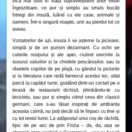
încă mai sunt în viață supraviețuitorii unor viituri
îngrozitoare, ce pur și simplu au smuls bucăți
întregi din insulă, luând cu ele case, animale și
oameni. Într-o singură noapte, unii au pierdut tot ce
aveau.
Vizitatorilor de azi, insula li se așterne la picioare,
simplă și de un purism dezarmant. Cu ochii pe
culorile nisipului și ale apei, ciulind urechile la
susurul valurilor și la chiotele pescărușilor, sau la
râsetele copiilor de pe plajă, cu gândul la picturile
și la literatura care redă farmecul acestui loc, uitat
parcă la capătul lumii, gustând dintr-un coctail pe o
terasă de restaurant dichisit, plimbându-te cu
bicicleta, sau pur și simplu citind ceva din clasicii
germani, care s-au lăsat inspirați de ambianța
aceasta calmă, nu poți decât să te împaci cu tine și
cu tot restul lumii. La adăpostul unui coș de răchită,
tipic de pe aici de prin Frizia – da, da, așa se