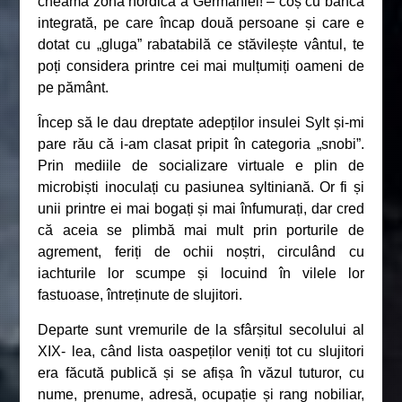
cheamă zona nordică a Germaniei! – coș cu bancă
integrată, pe care încap două persoane și care e
dotat cu „gluga” rabatabilă ce stăvilește vântul, te
poți considera printre cei mai mulțumiți oameni de
pe pământ.
Încep să le dau dreptate adepților insulei Sylt și-mi
pare rău că i-am clasat pripit în categoria „snobi”.
Prin mediile de socializare virtuale e plin de
microbiști inoculați cu pasiunea syltiniană. Or fi și
unii printre ei mai bogați și mai înfumurați, dar cred
că aceia se plimbă mai mult prin porturile de
agrement, feriți de ochii noștri, circulând cu
iachturile lor scumpe și locuind în vilele lor
fastuoase, întreținute de slujitori.
Departe sunt vremurile de la sfârșitul secolului al
XIX- lea, când lista oaspeților veniți tot cu slujitori
era făcută publică și se afișa în văzul tuturor, cu
nume, prenume, adresă, ocupație și rang nobiliar,