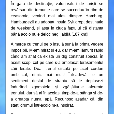
În gara de destinație, valuri-valuri de turiști se
revărsau din trenurile care se succedau în ritm de
ceasornic, venind mai ales dinspre Hamburg.
Hamburgezii au adoptat insula Sylt drept destinație
de weekend, și asta în ciuda faptului că distanța
până acolo nu e deloc neglijabilă (187 km)!
A merge cu trenul pe o insulă sună la prima vedere
imposibil. M-am mirat și eu, dar m-am lămurit rapid
când am aflat că există un dig construit special în
acest scop, cel pe care s-a amplasat terasamentul
căii ferate. Doar trenul circulă pe acel cordon
ombilical, nimic mai mult! Într-adevăr, e un
sentiment destul de straniu să te deplasezi
îndurând zgomotele și zgâlțâiturile aferente
trenului, dar să ai în același timp de-a stânga și de-
a dreapta numai apă. Recunosc așadar că, din
start, drumul într-acolo m-a inspirat.