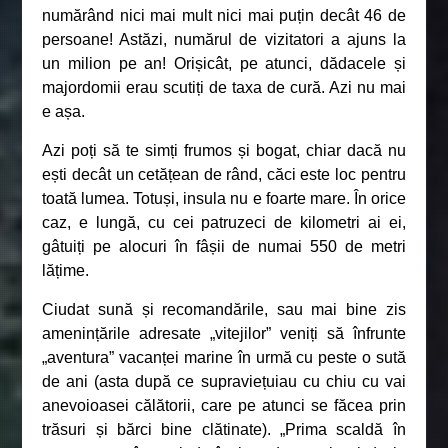
numărând nici mai mult nici mai puțin decât 46 de
persoane! Astăzi, numărul de vizitatori a ajuns la
un milion pe an! Orișicât, pe atunci, dădacele și
majordomii erau scutiți de taxa de cură. Azi nu mai
e așa.
Azi poți să te simți frumos și bogat, chiar dacă nu
ești decât un cetățean de rând, căci este loc pentru
toată lumea. Totuși, insula nu e foarte mare. În orice
caz, e lungă, cu cei patruzeci de kilometri ai ei,
gâtuiți pe alocuri în fâșii de numai 550 de metri
lățime.
Ciudat sună și recomandările, sau mai bine zis
amenințările adresate „vitejilor” veniți să înfrunte
„aventura” vacanței marine în urmă cu peste o sută
de ani (asta după ce supraviețuiau cu chiu cu vai
anevoioasei călătorii, care pe atunci se făcea prin
trăsuri și bărci bine clătinate). „Prima scaldă în