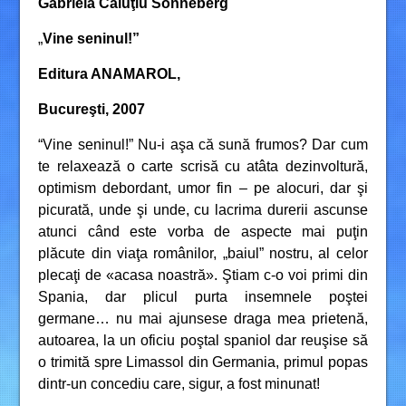
Gabriela Căluţiu Sonneberg
„
Vine seninul!”
Editura ANAMAROL,
Bucureşti, 2007
“Vine seninul!” Nu-i aşa că sună frumos? Dar cum
te relaxează o carte scrisă cu atâta dezinvoltură,
optimism debordant, umor fin – pe alocuri, dar şi
picurată, unde şi unde, cu lacrima durerii ascunse
atunci când este vorba de aspecte mai puţin
plăcute din viaţa românilor, „baiul” nostru, al celor
plecaţi de «acasa noastră». Ştiam c-o voi primi din
Spania, dar plicul purta insemnele poştei
germane… nu mai ajunsese draga mea prietenă,
autoarea, la un oficiu poştal spaniol dar reuşise să
o trimită spre Limassol din Germania, primul popas
dintr-un concediu care, sigur, a fost minunat!