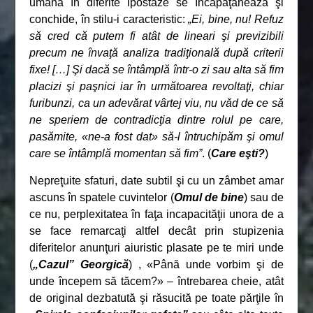
umană în diferite ipostaze se încăpăţânează şi
conchide, în stilu-i caracteristic:
„Ei, bine, nu! Refuz
să cred că putem fi atât de lineari şi previzibili
precum ne învaţă analiza tradiţională după criterii
fixe! […] Şi dacă se întâmplă într-o zi sau alta să fim
placizi şi paşnici iar în următoarea revoltaţi, chiar
furibunzi, ca un adevărat vârtej viu, nu văd de ce să
ne speriem de contradicţia dintre rolul pe care,
pasămite, «ne-a fost dat» să-l întruchipăm şi omul
care se întâmplă momentan să fim”
. (
Care eşti?
)
Nepreţuite sfaturi, date subtil şi cu un zâmbet amar
ascuns în spatele cuvintelor (
Omul de bine
) sau de
ce nu, perplexitatea în faţa incapacităţii unora de a
se face remarcaţi altfel decât prin stupizenia
diferitelor anunţuri aiuristic plasate pe te miri unde
(
„Cazul” Georgică
) , «Până unde vorbim şi de
unde începem să tăcem?» – întrebarea cheie, atât
de original dezbatută şi răsucită pe toate părţile în