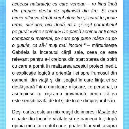
aceeaşi naturaleţe cu care veneau – ru fiind încă
din pruncie destul de optimistă din fire. Şi cum
nimic altceva decât cerul albastru şi curat le poate
urma, nici una, nici două, mi-a şi ieşit porumbelul
pe gură: «vine seninul!» De parcă seninul ar fi ceva
compact şi material, pe care poţi pune mâna ca pe
o gutuie, ca să-l muţi mai încolo! “
– mărturiseşte
Gabriela la începutul cărţii sale, ceea ce este
relevant pentru a-i creiona din start starea de spirit
cu care a pornit în realizarea acestui proiect inedit,
o explicaţie logică a orientării ei spre frumosul din
oameni, din viaţă şi din spaţiul în care fiinţa ei se
desfăşoară într-o uimitoare mişcare, ce personal, o
asemuiesc cu mişcarea browniană, pentru că ea
este sensibilizată de tot şi de toate dimprejurul său.
Deşi cartea este un mix reuşit de impresii lăsate de
o parte din locurile vizitate şi de oamenii lor, după
opinia mea, accentul cade, poate chiar voit, asupra