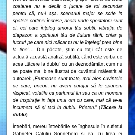
zbaterea nu e decât o jucare de rol secundar
pentru că, nu-i aşa, scenariul major se scrie în
spatele cortinei închise, acolo unde spectatorii sunt
ei, cei care înţeleg umorul tău subtil, vibraţia de
diapazon a spiritului tău de fluture rănit, chiar şi
lucruri pe care nici măcar tu nu le înţelegi prea bine
la tine”
… Din păcate, ştim cu toţii cât este de
actuală această analiză subtilă, când este vorba de
acea „tăcere la dublu” cu un deznodământ cum nu
se poate mai bine ilustrat de cuvântul măiestrit al
autoarei:
„Frumoase sunt toate, mai ales cuvintele
pe care, uneori, nu avem curajul să le spunem
răspicat, volatile ca parfumul fin sau ca un moment
de inspiraţie în faţa unui om cu care, mai că te-ai
încumeta să şi taci la dublu. Prieten
.” (
Tăcere la
dublu
)
Întrebări, mereu întrebările se înghesuie în sufletul
Gabrielei Căluţiu Sonneberg şi ea, cu firea ei