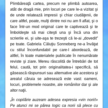
Plimbăreaţă cartea, precum ne plimbă autoarea,
atât de dragă mie, prin locuri pe care le-a vizitat şi
de unde relatează impresii şi chiar ciudăţenii, de
care altfel, poate, mulţi dintre noi nu am fi aflat, şi o
face într-un mod original care te captivează şi te
îmboldeşte să mai citeşti una şi încă una din
scrierile ei, şi uite-aşa te trezeşti că le-ai „dovedit”
pe toate. Gabriela Căluţiu Sonneberg ne-a învăţat
cu stilul înconfundabil pe care-l abordează, de
altfel, în toate materialele publicate în nenumărate
reviste şi ziare. Mereu răscolită de întrebări de tot
felul, caută, tot prin originalitatea-i specifică, să
găsească răspunsuri sau alternative ale acestora şi
arealul căruia se adresează este vast: oameni,
locuri, problemele noastre, ale românilor dar şi ale
altor naţii.
„
În copilărie auzeam adesea expresia «vin norii!»
Pe atunci mi se părea logic ca norii să plece cu