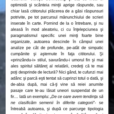
optimistă şi scânteia minţii aprige răspunde, sau
chiar lasă cititorului plăcerea de a găsi răspunsuri
potrivite, pe tot parcursul mănunchiului de scrieri
inserate în carte. Pornind de la o întrebare, şi nu
aleasă în mod aleatoriu, ci cu înţelepciunea şi
paragmatismul specific unei minţi foarte bine
organizate, autoarea descinde în câmpul unei
analize pe cât de profunde, pe-atât de simpatic
cumpănite şi aşternute în faţa cititorului. Şi
«prinzându-i» stilul, savurându-i umorul fin şi mai
ales spiritul săltăreţ al relatării, credeţi că te mai
poţi desprinde de lectură? Nici gând, te cufunzi mai
adânc şi parcă eşti tentat să cuprinzi totul o dată, şi
de-abia după, mai că-ţi vine să reiei anumite
pasaje care te-au lăsat uneori suspendat de un
fir… Iată un exemplu:
„De ce oare avem tendinţa să
ne clasificăm semenii în diferite categorii
”- se
întreabă autoarea, şi după ce parcurge tipologia