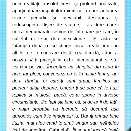
unei realităţi, absolut firesc şi profund analizate,
aparţinătoare «spaţiului mioritic» în care autoarea
revine periodic şi, inevitabil, descoperă şi
redescoperă clişee de viaţă şi caractere care-i
ridică nenumărate semne de întrebare pe care, în
sufletul ei le-ar dori inexistente… Şi asta se
întâmplă după ce se stinge iluzia creată printr-un
alt fel de comunicare decât cea directă, când ai
ocazia să-ţi priveşti în ochi interlocutorul şi să-l
«simţi» pe viu: „
Începând cu sfârşitul, din clipa în
acre iar pleci, conversezi cu ei în minte luni şi ani
de-a rândul, ei care-ţi sunt dragi, families au
prieteni aflaţi departe. Uneori ţi se pare că le auzi
replica şi intuieşti, parcă, ce-ar spune în diverse
circumstanţe. De fapt ştii bine că, şi de-ar fi de faţă,
e puţin probabil ca lucrurile să decurgă aşa
armonios cum ţi le imaginezi tu. Dar îţi prinde bine
iluzia, mai ales când te simţi singur sau neînţeles
(cât de adevărat, Gabriela!).
Îţi spui atunci că toată