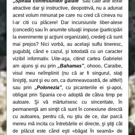
„
Spirala confesiunilor gafate”
sau câte alte texte
atractive dar şi instructive, deopotrivă, nu a adunat
acest volum minunat pe care nu cred că cineva nu
l-ar citi cu plăcere! Dar incursiunile liber-alese
(concedii) sau în anumite situaţii impuse (participări
la evenimente şi acţiuni organizate), credeţi că sunt
mai prejos? Nici vorbă, au acelaşi suflu tineresc,
şugubăţ, când e cazul, şi totodată cu un caracter
vizibil informativ. Uite-aşa, citind cartea Gabrielei
am ajuns şi eu prin
„Bahamas”
, ohooo, Caraibe,
visul meu neîmplinit (nu că ar fi singurul, staţi
liniştiţi, sunt şi eu om, ca dumneavoastră, de altfel!)
sau prin
„
Polonezia”
, cu picanteriile ei şi-apoi,
obligat prin Spania ce-o adoptă de câtva timp pe
autoare. Şi vă mărturisesc cu sinceritate, în
permanenţă am simţit că sunt în conexiune directă
cu autoarea, pentru că, nu ştiu de ce, dar parcă
mereu mă incita cu întrebările ei directe, şi ştiţi cât
de plăcut este când eşti «băgat în seamă» de