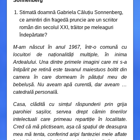
Sonnenberg
Stimată doamnă Gabriela Căluțiu Sonnenberg,
ce amintiri din fragedă pruncie are un scriitor
român din secolul XXI, trăitor pe meleaguri
îndepărtate?
M-am născut în anul 1967, într-o comună cu
locuitori de naționalități multiple, în inima
Ardealului. Una dintre primele imagini care mi s-a
întipărit pe retină este tavanul maiestuos boltit din
camera în care dormeam în pătuțul meu de
bebelușă. Nu aveam apă curentă, dar aveam …
catedrală personală.
Casa, clădită cu simțul răspunderii prin grija
parohiei sașilor, servea drept cămin tinerilor
intelectuali care primeau repartiție în localitate.
Cred că mă plictiseam, așa că spațiul de deasupra
mea mă tenta, conferind aripi fanteziei mele aflate