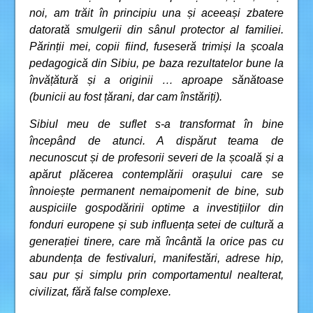
noi, am trăit în principiu una și aceeași zbatere
datorată smulgerii din sânul protector al familiei.
Părinții mei, copii fiind, fuseseră trimiși la școala
pedagogică din Sibiu, pe baza rezultatelor bune la
învățătură și a originii … aproape sănătoase
(bunicii au fost țărani, dar cam înstăriți).
Sibiul meu de suflet s-a transformat în bine
începând de atunci. A dispărut teama de
necunoscut și de profesorii severi de la școală și a
apărut plăcerea contemplării orașului care se
înnoiește permanent nemaipomenit de bine, sub
auspiciile gospodăririi optime a investițiilor din
fonduri europene și sub influența setei de cultură a
generației tinere, care mă încântă la orice pas cu
abundența de festivaluri, manifestări, adrese hip,
sau pur și simplu prin comportamentul nealterat,
civilizat, fără false complexe.