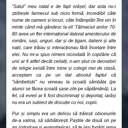
”
Satul” meu natal e de fapt orășel, dar asta nu-i
știrbește farmecul sub nicio formă. Incredibil câte
nume de oameni și locuri, câte întâmplări îîmi vin în
minte când mă gândesc la el! Tălmaciul anilor 70-
80 avea un fler internațional datorat amestecului de
români, sași, unguri, dar și de țigani, italieni și alte
nații, care trăiau și interacționau fără încetare între
elei. Nu mi-a spus nimeni niciodată în copilărie că
unii ar fi altfel decât ceilalți, n-am știut ce deosebiri
de religie există între mine și colegii mei de clasă,
acceptam ca pe un dat absolut faptul că
”sâmbetiștii” nu veneau la școală sâmbăta (pe
atunci se făcea școală șase zile pe săptămână). La
fel, că evreii ar fi fost discriminați și deportaț, iarăși
nu era un subiect de discuție cu noi, copiii.
Pur și simplu era un deliciu să trăiești obiceiurile
de-a valma, să sărbătorești Paștile de două ori pe
an (ortodoxe și evanghelice), să te lași fugărit iarna