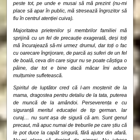
peste tot, pe unde e musai să mă prezint (nu-mi
place să apar în public, mă stresează îngrozitor să
fiu în centrul atenției cuiva).
Majoritatea prietenilor și membrilor familiei mă
sprijină cu un fel de precauție exagerată, deși toți
mă încurajează să-mi urmez drumul, dar toți o fac
cu oarecare îngrijorare, de parcă aș suferi de un fel
de boală, ceva din care sigur nu se poate câștiga o
pâine, dar tot e bine dacă măcar îmi aduce
mulțumire sufletească.
Spiritul de luptător cred că l-am moștenit de la
mama, dragostea pentru detaliu de la tata, puterea
de muncă de la amândoi. Perseverența e cu
siguranță meritul educației de tip german. Iar
curaj… nu sunt așa de sigură că am. Sunt genul
precaut, mă apuc numai de treburile pe care știu că
le pot duce la capăt singură, fără ajutor din afară.