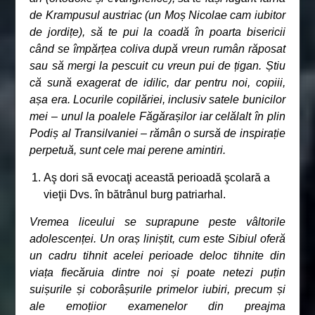
de Krampusul austriac (un Moș Nicolae cam iubitor
de jordițe), să te pui la coadă în poarta bisericii
când se împărțea coliva după vreun rumân răposat
sau să mergi la pescuit cu vreun pui de țigan. Știu
că sună exagerat de idilic, dar pentru noi, copiii,
așa era. Locurile copilăriei, inclusiv satele bunicilor
mei – unul la poalele Făgărașilor iar celălalt în plin
Podiș al Transilvaniei – rămân o sursă de inspirație
perpetuă, sunt cele mai perene amintiri.
Aş dori să evocaţi această perioadă şcolară a
vieţii Dvs. în bătrânul burg patriarhal.
Vremea liceului se suprapune peste vâltorile
adolescenței. Un oraș liniștit, cum este Sibiul oferă
un cadru tihnit acelei perioade deloc tihnite din
viața fiecăruia dintre noi și poate netezi puțin
suișurile și coborâșurile primelor iubiri, precum și
ale emoțiior examenelor din preajma