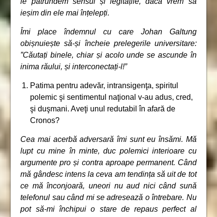
le pătrundem sensul și legitățile, dacă vrem să
ieșim din ele mai înțelepți.
Îmi place îndemnul cu care Johan Galtung
obișnuiește să-și încheie prelegerile universitare:
”Căutați binele, chiar și acolo unde se ascunde în
inima răului, și interconectați-l!”
Patima pentru adevăr, intransigenţa, spiritul
polemic şi sentimentul naţional v-au adus, cred,
şi duşmani. Aveţi unul redutabil în afară de
Cronos?
Cea mai acerbă adversară îmi sunt eu însămi. Mă
lupt cu mine în minte, duc polemici interioare cu
argumente pro și contra aproape permanent. Când
mă gândesc intens la ceva am tendința să uit de tot
ce mă înconjoară, uneori nu aud nici când sună
telefonul sau când mi se adresează o întrebare. Nu
pot să-mi închipui o stare de repaus perfect al