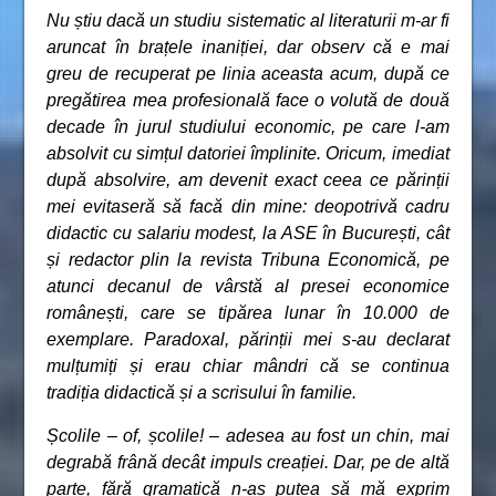
Nu știu dacă un studiu sistematic al literaturii m-ar fi
aruncat în brațele inaniției, dar observ că e mai
greu de recuperat pe linia aceasta acum, după ce
pregătirea mea profesională face o volută de două
decade în jurul studiului economic, pe care l-am
absolvit cu simțul datoriei împlinite. Oricum, imediat
după absolvire, am devenit exact ceea ce părinții
mei evitaseră să facă din mine: deopotrivă cadru
didactic cu salariu modest, la ASE în București, cât
și redactor plin la revista Tribuna Economică, pe
atunci decanul de vârstă al presei economice
românești, care se tipărea lunar în 10.000 de
exemplare. Paradoxal, părinții mei s-au declarat
mulțumiți și erau chiar mândri că se continua
tradiția didactică și a scrisului în familie.
Școlile – of, școlile! – adesea au fost un chin, mai
degrabă frână decât impuls creației. Dar, pe de altă
parte, fără gramatică n-aș putea să mă exprim