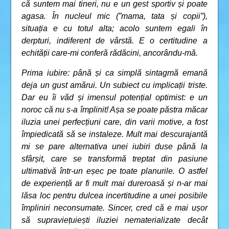
că suntem mai tineri, nu e un gest sportiv și poate
agasa. În nucleul mic (”mama, tata și copii”),
situația e cu totul alta; acolo suntem egali în
derpturi, indiferent de vârstă. E o certitudine a
echității care-mi conferă rădăcini, ancorându-mă.
Prima iubire: până și ca simplă sintagmă emană
deja un gust amărui. Un subiect cu implicații triste.
Dar eu îi văd și imensul potențial optimist: e un
noroc că nu s-a împlinit! Așa se poate păstra măcar
iluzia unei perfecțiuni care, din varii motive, a fost
împiedicată să se instaleze. Mult mai descurajantă
mi se pare alternativa unei iubiri duse până la
sfârșit, care se transformă treptat din pasiune
ultimativă într-un eșec pe toate planurile. O astfel
de experiență ar fi mult mai dureroasă și n-ar mai
lăsa loc pentru dulcea incertitudine a unei posibile
împliniri neconsumate. Sincer, cred că e mai ușor
să supraviețuiești iluziei nematerializate decât