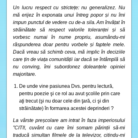
Un lucru respect cu strictețe: nu generalizez. Nu
mă erijez în exponata unui întreg popor și nu îmi
impun punctul de vedere cu de-a sila. Am învățat în
străinătate să respect valorile toleranței și să
vorbesc numai în nume propriu, asumându-mi
răspunderea doar pentru vorbele și faptele mele.
Dacă vreau să schimb ceva, mă implic în deciziile
care țin de viața comunității iar dacă se întâmplă să
nu conving, îmi subordonez doleanțele opiniei
majoritare.
De unde vine pasiunea Dvs. pentru lectură,
pentru poezie şi ce rol au avut şcolile prin care
aţi trecut (şi nu doar cele din ţară, ci şi din
străinătate) în formarea acestei deprinderi ?
La vârste preșcolare am intrat în faza imperiosului
”CITI!, cuvânt cu care îmi somam părinții să-mi
traducă simultan filmele de la televizor, citindu-mi