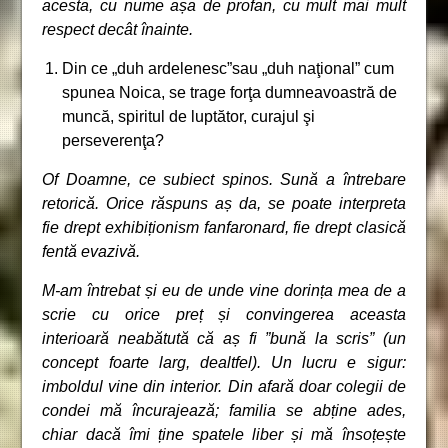
acesta, cu nume așa de profan, cu mult mai mult
respect decât înainte.
Din ce „duh ardelenesc”sau „duh naţional” cum
spunea Noica, se trage forţa dumneavoastră de
muncă, spiritul de luptător, curajul şi
perseverenţa?
Of Doamne, ce subiect spinos. Sună a întrebare
retorică. Orice răspuns aș da, se poate interpreta
fie drept exhibiționism fanfaronard, fie drept clasică
fentă evazivă.
M-am întrebat și eu de unde vine dorința mea de a
scrie cu orice preț și convingerea aceasta
interioară neabătută că aș fi ”bună la scris” (un
concept foarte larg, dealtfel). Un lucru e sigur:
imboldul vine din interior. Din afară doar colegii de
condei mă încurajează; familia se abține ades,
chiar dacă îmi ține spatele liber și mă însoțește