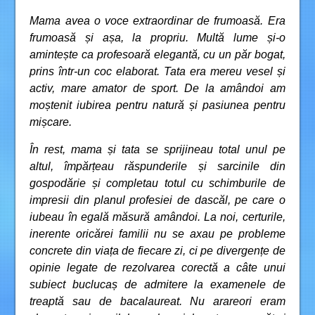
Mama avea o voce extraordinar de frumoasă. Era
frumoasă și așa, la propriu. Multă lume și-o
amintește ca profesoară elegantă, cu un păr bogat,
prins într-un coc elaborat. Tata era mereu vesel și
activ, mare amator de sport. De la amândoi am
moștenit iubirea pentru natură și pasiunea pentru
mișcare.
În rest, mama și tata se sprijineau total unul pe
altul, împărțeau răspunderile și sarcinile din
gospodărie și completau totul cu schimburile de
impresii din planul profesiei de dascăl, pe care o
iubeau în egală măsură amândoi. La noi, certurile,
inerente oricărei familii nu se axau pe probleme
concrete din viața de fiecare zi, ci pe divergențe de
opinie legate de rezolvarea corectă a câte unui
subiect buclucaș de admitere la examenele de
treaptă sau de bacalaureat. Nu arareori eram