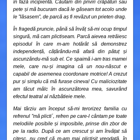
în fază incipientă. Căutam din priviri crăpături sau
pete și mă bucuram dacă le găseam tot acolo unde
le ”lăsasem”, de parcă aș fi revăzut un prieten drag.
În fragedă pruncie, până să învăț să-mi ocup timpul
singură, mă cam plictiseam. Parcă aievea retrăiesc
episodul în care m-am hotărât să demonstrez
independență, cățărându-mă afară din pătuț și
ascunzându-mă sub el. Ce spaimă i-am tras mamei
mele, care nu-și imagina că un nou-născut e
capabil de asemenea coordonare motrice! A crezut
pur și simplu că mă furase cineva! Cu maliciozitate
am tăcut mâlc în ascunzătorea mea, savurând
efectul teatral al năzbâtieie mele.
Mai târziu am început să-mi terorizez familia cu
refrenul ”mă plicti´, refren pe care-l cântam pe toate
melodiile posibile și imposibile, prinse din zbor de
pe la radio. După ce am crescut și am învățat să
citesc, nu cred că m-am mai plictisit vreodată, în