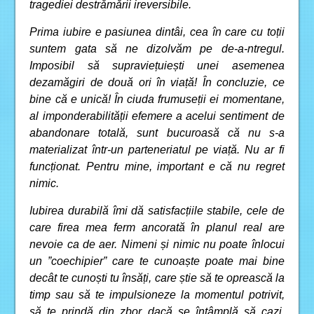
tragediei destrămării ireversibile.
Prima iubire e pasiunea dintâi, cea în care cu toții
suntem gata să ne dizolvăm pe de-a-ntregul.
Imposibil să supraviețuiești unei asemenea
dezamăgiri de două ori în viață! În concluzie, ce
bine că e unică! În ciuda frumuseții ei momentane,
al imponderabilității efemere a acelui sentiment de
abandonare totală, sunt bucuroasă că nu s-a
materializat într-un parteneriatul pe viață. Nu ar fi
funcționat. Pentru mine, important e că nu regret
nimic.
Iubirea durabilă îmi dă satisfacțiile stabile, cele de
care firea mea ferm ancorată în planul real are
nevoie ca de aer. Nimeni și nimic nu poate înlocui
un ”coechipier” care te cunoaște poate mai bine
decât te cunoști tu însăți, care știe să te oprească la
timp sau să te impulsioneze la momentul potrivit,
să te prindă din zbor dacă se întâmplă să cazi,