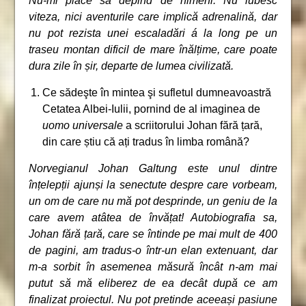
Nu-mi place să depind de nimeni. Nu iubesc
viteza, nici aventurile care implică adrenalină, dar
nu pot rezista unei escaladări á la long pe un
traseu montan dificil de mare înălțime, care poate
dura zile în șir, departe de lumea civilizată.
Ce sădeşte în mintea şi sufletul dumneavoastră
Cetatea Albei-Iulii, pornind de al imaginea de
uomo universale
a scriitorului Johan fără țară,
din care știu că ați tradus în limba română?
Norvegianul Johan Galtung este unul dintre
înțelepții ajunși la senectute despre care vorbeam,
un om de care nu mă pot desprinde, un geniu de la
care avem atâtea de învățat! Autobiografia sa,
Johan fără țară, care se întinde pe mai mult de 400
de pagini, am tradus-o într-un elan extenuant, dar
m-a sorbit în asemenea măsură încât n-am mai
putut să mă eliberez de ea decât după ce am
finalizat proiectul. Nu pot pretinde aceeași pasiune