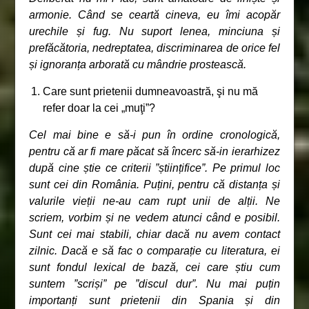
armonie. Când se ceartă cineva, eu îmi acopăr
urechile și fug. Nu suport lenea, minciuna și
prefăcătoria, nedreptatea, discriminarea de orice fel
și ignoranța arborată cu mândrie prostească.
Care sunt prietenii dumneavoastră, şi nu mă
refer doar la cei „muţi”?
Cel mai bine e să-i pun în ordine cronologică,
pentru că ar fi mare păcat să încerc să-in ierarhizez
după cine știe ce criterii ”științifice”. Pe primul loc
sunt cei din România. Puțini, pentru că distanța și
valurile vieții ne-au cam rupt unii de alții. Ne
scriem, vorbim și ne vedem atunci când e posibil.
Sunt cei mai stabili, chiar dacă nu avem contact
zilnic. Dacă e să fac o comparație cu literatura, ei
sunt fondul lexical de bază, cei care știu cum
suntem ”scriși” pe ”discul dur”. Nu mai puțin
importanți sunt prietenii din Spania și din