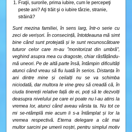
Fraţii, surorile, prima iubire, cum le percepeţi
peste ani? Aţi trăit şi o iubire târzie, stranie,
străină?
Sunt mezina familiei, în sens larg, într-o serie cu
zeci de verișori. În consecință, întotdeauna mă simt
bine când sunt protejată și le sunt recunoscătoare
tuturor celor care m-au ”monitorizat din umbră”,
veghind asupra mea cu dragoste, chiar răsfățându-
mă uneori. Pe de altă parte însă, întâmpin dificultăți
atunci când vreau să fiu luată în serios. Distanța în
ani dintre mine și ceilalți nu se va schimba
niciodată, dar multora le vine greu să creadă că, în
ciuda tinereții relative față de ei, poți să te dezvolți
deasupra nivelului pe care ei poate nu l-au atins la
vremea lor, atunci când aveau vârsta ta. Nu tot ce
mi se-ntâmplă mie acum li s-a întâmplat și lor la
vremea respectivă. Eterna delegare a cât mai
multor sarcini pe umerii noștri, pentru simplul motiv