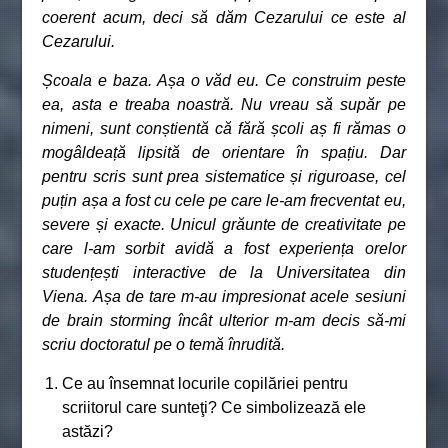
coerent acum, deci să dăm Cezarului ce este al
Cezarului.
Școala e baza. Așa o văd eu. Ce construim peste
ea, asta e treaba noastră. Nu vreau să supăr pe
nimeni, sunt conștientă că fără școli aș fi rămas o
mogâldeață lipsită de orientare în spațiu. Dar
pentru scris sunt prea sistematice și riguroase, cel
puțin așa a fost cu cele pe care le-am frecventat eu,
severe și exacte. Unicul grăunte de creativitate pe
care l-am sorbit avidă a fost experiența orelor
studențești interactive de la Universitatea din
Viena. Așa de tare m-au impresionat acele sesiuni
de brain storming încât ulterior m-am decis să-mi
scriu doctoratul pe o temă înrudită.
Ce au însemnat locurile copilăriei pentru
scriitorul care sunteţi? Ce simbolizează ele
astăzi?