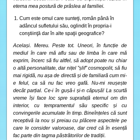
eterna mea postură de prâslea al familiei.
Cum este omul care sunteţi, român până în
adâncul sufletului său, oglindit în propria-i
conştiinţă dar în alte spaţii geografice?
Același. Mereu. Peste tot. Uneori, în funcție de
mediul în care mă aflu sau de limba în care mă
exprim, încerc să fiu altfel, să adopt poate nu chiar
o altă personalitate, dar nițel ”șlif” cosmopolit, să fiu
mai rigidă, nu așa de directă și de familiară cum mi-
e felul, ca să nu fac vreo gafă. Nu-mi reușește
decât parțial. Ce-i în gușă-i și-n căpușă! La scurtă
vreme își face loc spre suprafață eternul om din
interior, cu tempramentul său specific și cu
convingerile acumulate în timp. Bineînțeles că sunt
receptivă la nou și preiau cu plăcere aspectele pe
care le consider valoroase, dar cred că în esență
fac parte din tagma păstrătorilor de tradiții.