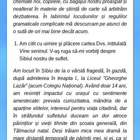
chemate noi, copilele, cu bagajul nostru proaspăt și
nealterat în materie de știință de carte să arbitrăm
dezbaterea. În labirintul locuțiunilor și regulilor
gramaticale complicate mă descurcam pe atunci de
o sută de ori mai bine decât acum.
Am citit cu uimire şi plăcere cartea Dvs. intitulată
Vine seninul.
V-aş ruga să-mi vorbiţi despre
Sibiul nostru de suflet.
Am locuit în Sibiu de la o vârstă fragedă, în gazdă,
după admiterea în treapta I., la Liceul ”Gheorghe
Lazăr” (acum Colegiu Național). Având doar 14 ani,
am resimțit impactul cu orașul cu sentimente
amestecate: prevala curiozitatea, mândria de a
aparține elitelor, interesul pentru viața citadină, dar
în străfundul sufletului duceam un dor atroce
părinților și vieții tihnite din școala generală, din
Tălmaciul natal. Deși trăiam mica mea dramă la
mare distanță temporală de părinții mei, și ei, ca și