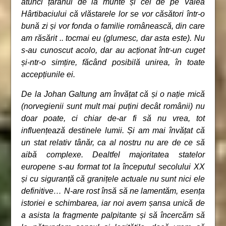
atunci țăranul de la munte și cel de pe Valea
Hârtibaciului că vlăstarele lor se vor căsători într-o
bună zi și vor fonda o familie românească, din care
am răsărit .. tocmai eu (glumesc, dar asta este). Nu
s-au cunoscut acolo, dar au acționat într-un cuget
și-ntr-o simțire, făcând posibilă unirea, în toate
accepțiunile ei.
De la Johan Galtung am învățat că și o nație mică
(norvegienii sunt mult mai puțini decât românii) nu
doar poate, ci chiar de-ar fi să nu vrea, tot
influențează destinele lumii. Și am mai învățat că
un stat relativ tânăr, ca al nostru nu are de ce să
aibă complexe. Dealtfel majoritatea statelor
europene s-au format tot la începutul secolului XX
și cu siguranță că granițele actuale nu sunt nici ele
definitive… N-are rost însă să ne lamentăm, esența
istoriei e schimbarea, iar noi avem șansa unică de
a asista la fragmente palpitante și să încercăm să