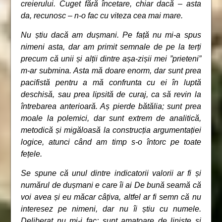
creierului. Cuget fără încetare, chiar dacă – asta
da, recunosc – n-o fac cu viteza cea mai mare.
Nu știu dacă am dușmani. Pe față nu mi-a spus
nimeni asta, dar am primit semnale de pe la terți
precum că unii și alții dintre așa-zișii mei ”prieteni”
m-ar submina. Asta mă doare enorm, dar sunt prea
pacifistă pentru a mă confrunta cu ei în luptă
deschisă, sau prea lipsită de curaj, ca să revin la
întrebarea anterioară. Aș pierde bătălia; sunt prea
moale la polemici, dar sunt extrem de analitică,
metodică și migăloasă la construcția argumentației
logice, atunci când am timp s-o întorc pe toate
fețele.
Se spune că unul dintre indicatorii valorii ar fi și
numărul de dușmani e care îi ai De bună seamă că
voi avea și eu măcar câțiva, altfel ar fi semn că nu
interesez pe nimeni, dar nu îi știu cu numele.
Deliberat nu mi-i fac; sunt amatoare de liniște și