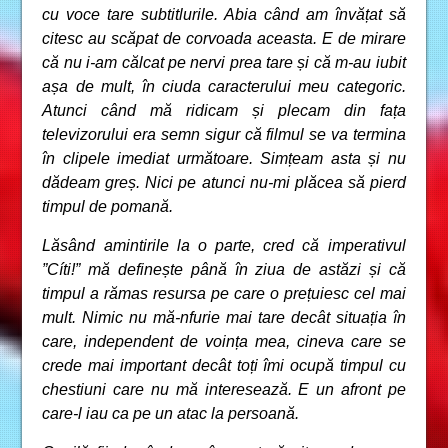
cu voce tare subtitlurile. Abia când am învățat să
citesc au scăpat de corvoada aceasta. E de mirare
că nu i-am călcat pe nervi prea tare și că m-au iubit
așa de mult, în ciuda caracterului meu categoric.
Atunci când mă ridicam și plecam din fața
televizorului era semn sigur că filmul se va termina
în clipele imediat următoare. Simțeam asta și nu
dădeam greș. Nici pe atunci nu-mi plăcea să pierd
timpul de pomană.
Lăsând amintirile la o parte, cred că imperativul
”Cíti!” mă definește până în ziua de astăzi și că
timpul a rămas resursa pe care o prețuiesc cel mai
mult. Nimic nu mă-nfurie mai tare decât situația în
care, independent de voința mea, cineva care se
crede mai important decât toți îmi ocupă timpul cu
chestiuni care nu mă interesează. E un afront pe
care-l iau ca pe un atac la persoană.