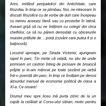
Arini, imitând peripateticii din Antichitate, care
filozofau în timp ce se plimbau. Noi, ne-ntreceam în
discuții filozofice cu de vorbe de duh care începeau
cu mereu aceeași literă sau cu proverbe în latină.
Aveam grijă să nu ne întâlnim cu colegii din clica
chefliilor, ca să nu părem demodați cu obiceiurile
noastre prăfuite de …poeți (cuvânt care putea fi și o
batjocură).
Locuind aproape, pe Strada Victoriei, ajungeam
rapid în parc. Țin minte că odată, nu știu de unde
primisem un castron întreg de picioare de broască
prăjite și le-am mâncat pe toate șezând pe iarbă
într-o poeniță din parc, în timp ce învățam pe derost
absurdul manual de economie politică de clasa a
XI-a. Ce oroare!
Drumul meu spre liceu mă purta zilnic de la un
capăt la celălalt al Corso-ului sibian, motiv pentru