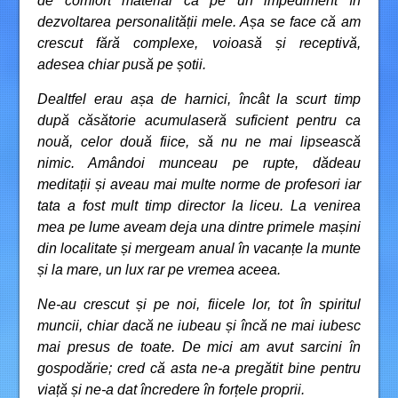
de comfort material ca pe un impediment în
dezvoltarea personalității mele. Așa se face că am
crescut fără complexe, voioasă și receptivă,
adesea chiar pusă pe șotii.
Dealtfel erau așa de harnici, încât la scurt timp
după căsătorie acumulaseră suficient pentru ca
nouă, celor două fiice, să nu ne mai lipsească
nimic. Amândoi munceau pe rupte, dădeau
meditații și aveau mai multe norme de profesori iar
tata a fost mult timp director la liceu. La venirea
mea pe lume aveam deja una dintre primele mașini
din localitate și mergeam anual în vacanțe la munte
și la mare, un lux rar pe vremea aceea.
Ne-au crescut și pe noi, fiicele lor, tot în spiritul
muncii, chiar dacă ne iubeau și încă ne mai iubesc
mai presus de toate. De mici am avut sarcini în
gospodărie; cred că asta ne-a pregătit bine pentru
viață și ne-a dat încredere în forțele proprii.