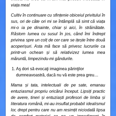
viața mea!
Cultiv în continuare cu sfințenie obiceiul privitului în
sus, ori de câte ori mi se întâmplă să simt că viața
mi-o ia pe dinainte, chiar și aici, în străinătate.
Răstorn lumea cu susul în jos, când îmi îndrept
privirea spre un colț de cer care se ițește între două
acoperișuri. Asta mă face să privesc lucrurile ca
printr-un ochean și să relativizez lumea mea
măruntă, limpezindu-mi gândurile.
Aş dori să evocaţi imaginea părinţilor
dumneavoastră, dacă nu vă este prea greu…
Mama și tata, intelectuali de pe sate, emanau
entuziasmul propriu oricărui început. Lipsiți practic
de avere, tineri și entuziaști profesori de limba și
literatura română, mi-au insuflat probabil idealismul
lor, drept pentru care nu am resimțit niciodată lipsa