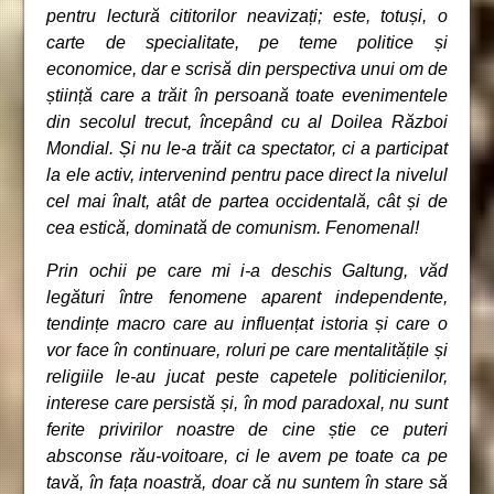
pentru lectură cititorilor neavizați; este, totuși, o
carte de specialitate, pe teme politice și
economice, dar e scrisă din perspectiva unui om de
știință care a trăit în persoană toate evenimentele
din secolul trecut, începând cu al Doilea Război
Mondial. Și nu le-a trăit ca spectator, ci a participat
la ele activ, intervenind pentru pace direct la nivelul
cel mai înalt, atât de partea occidentală, cât și de
cea estică, dominată de comunism. Fenomenal!
Prin ochii pe care mi i-a deschis Galtung, văd
legături între fenomene aparent independente,
tendințe macro care au influențat istoria și care o
vor face în continuare, roluri pe care mentalitățile și
religiile le-au jucat peste capetele politicienilor,
interese care persistă și, în mod paradoxal, nu sunt
ferite privirilor noastre de cine știe ce puteri
absconse rău-voitoare, ci le avem pe toate ca pe
tavă, în fața noastră, doar că nu suntem în stare să