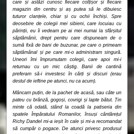
care și astăzi cunosc fiecare colțișor și fiecare
magazin din centru și aș putea să le dibuiesc
tuturor clanțele, chiar și cu ochii închiși. Spre
deosebire de colegii mei sibieni, care locuiau cu
părinții, eu îi vedeam pe ai mei numai la sfârșitul
săptămânii, drept pentru care dispuneam de o
sumă fixă de bani de buzunar, pe care o primeam
săptămânal și pe care mi-o administram singură.
Uneori îmi împrumutam colegii, care apoi mi-i
returnau cu un mic câștig. Banii de cantină
preferam să-i investesc în cărți și discuri (erau
destul de ieftine pe atunci, nu ca acum).
Mâncam puțin, de la pachet de acasă, sau câte un
pateu cu brânză, gogoși, covrigi și lapte bătut. Țin
minte că odată, stând la coadă la patiseria din
spatele Împăratului Romanilor, însuși cântărețul
Richy Dandel mi-a ieșit în cale și mi-a recomandat
să cumpăr o pogace. De atunci privesc produsul