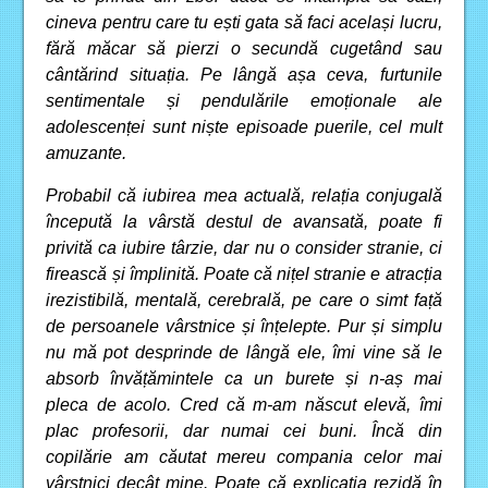
cineva pentru care tu ești gata să faci același lucru,
fără măcar să pierzi o secundă cugetând sau
cântărind situația. Pe lângă așa ceva, furtunile
sentimentale și pendulările emoționale ale
adolescenței sunt niște episoade puerile, cel mult
amuzante.
Probabil că iubirea mea actuală, relația conjugală
începută la vârstă destul de avansată, poate fi
privită ca iubire târzie, dar nu o consider stranie, ci
firească și împlinită. Poate că nițel stranie e atracția
irezistibilă, mentală, cerebrală, pe care o simt față
de persoanele vârstnice și înțelepte. Pur și simplu
nu mă pot desprinde de lângă ele, îmi vine să le
absorb învățămintele ca un burete și n-aș mai
pleca de acolo. Cred că m-am născut elevă, îmi
plac profesorii, dar numai cei buni. Încă din
copilărie am căutat mereu compania celor mai
vârstnici decât mine. Poate că explicația rezidă în