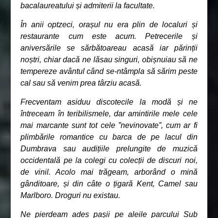
bacalaureatului și admiterii la facultate.
În anii optzeci, orașul nu era plin de localuri și
restaurante cum este acum. Petrecerile și
aniversările se sărbătoareau acasă iar părinții
noștri, chiar dacă ne lăsau singuri, obișnuiau să ne
tempereze avântul când se-ntâmpla să sărim peste
cal sau să venim prea târziu acasă.
Frecventam asiduu discotecile la modă și ne
întreceam în teribilismele, dar amintirile mele cele
mai marcante sunt tot cele ”nevinovate”, cum ar fi
plimbările romantice cu barca de pe lacul din
Dumbrava sau audițiile prelungite de muzică
occidentală pe la colegi cu colecții de discuri noi,
de vinil. Acolo mai trăgeam, arborând o mină
gânditoare, și din câte o țigară Kent, Camel sau
Marlboro. Droguri nu existau.
Ne pierdeam ades pașii pe aleile parcului Sub