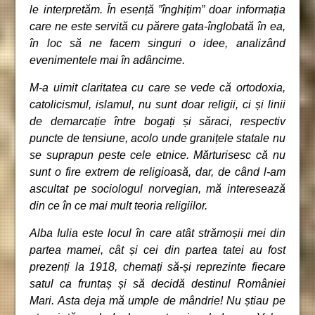
le interpretăm. În esență ”înghițim” doar informația
care ne este servită cu părere gata-înglobată în ea,
în loc să ne facem singuri o idee, analizând
evenimentele mai în adâncime.
M-a uimit claritatea cu care se vede că ortodoxia,
catolicismul, islamul, nu sunt doar religii, ci și linii
de demarcație între bogați și săraci, respectiv
puncte de tensiune, acolo unde granițele statale nu
se suprapun peste cele etnice. Mărturisesc că nu
sunt o fire extrem de religioasă, dar, de când l-am
ascultat pe sociologul norvegian, mă interesează
din ce în ce mai mult teoria religiilor.
Alba Iulia este locul în care atât strămoșii mei din
partea mamei, cât și cei din partea tatei au fost
prezenți la 1918, chemați să-și reprezinte fiecare
satul ca fruntaș și să decidă destinul României
Mari. Asta deja mă umple de mândrie! Nu știau pe