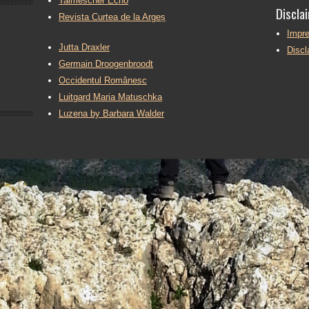
Talmescher Echo
Discla
Revista Curtea de la Argeș
Impr
Jutta Draxler
Disc
Germain Droogenbroodt
Occidentul Românesc
Luitgard Maria Matuschka
Luzena by Barbara Walder