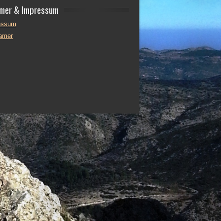
imer & Impressum
essum
lamer