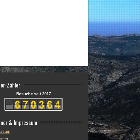
er-Zähler
Besuche seit 2017
imer & Impressum
essum
lamer