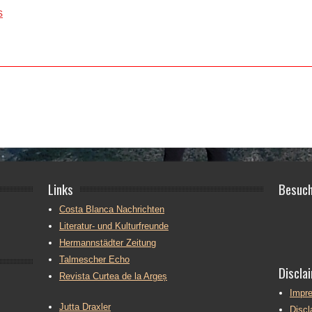
s
Links
Besuch
Costa Blanca Nachrichten
Literatur- und Kulturfreunde
Hermannstädter Zeitung
Talmescher Echo
Discla
Revista Curtea de la Argeș
Impr
Jutta Draxler
Disc